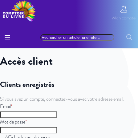
Allez au contenu
Mon com
Mon compte
Basculer la navigation
Rechercher
Reche
Accès client
Clients enregistrés
Si vous avez un compte, connectez-vous avec votre adresse email.
Email
Mot de passe
Afficher le mot de passe