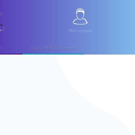
2h
Mon compte
Mon compte
echercher
es
Top20 HEBDO Romans