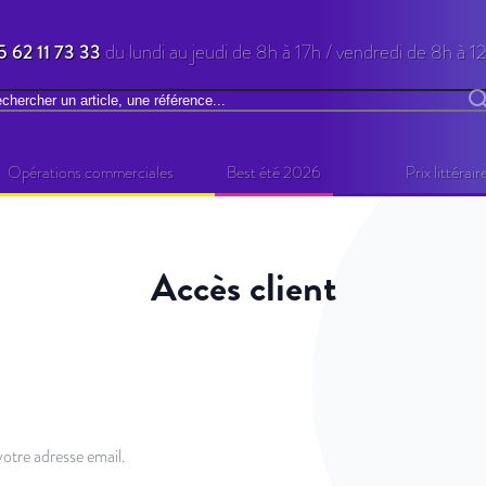
5 62 11 73 33
du lundi au jeudi de 8h à 17h / vendredi de 8h à 1
chercher
R
Opérations commerciales
Best été 2026
Prix littérair
Accès client
otre adresse email.