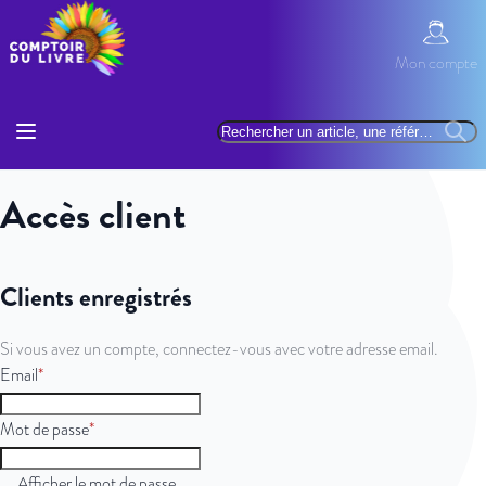
Allez au contenu
Mon com
Mon compte
Basculer la navigation
Rechercher
Reche
Accès client
Clients enregistrés
Si vous avez un compte, connectez-vous avec votre adresse email.
Email
Mot de passe
Afficher le mot de passe