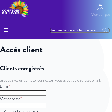
Allez au contenu
Mon com
Mon compte
Basculer la navigation
Rechercher
Reche
Accès client
Clients enregistrés
Si vous avez un compte, connectez-vous avec votre adresse email.
Email
Mot de passe
Afficher le mot de passe