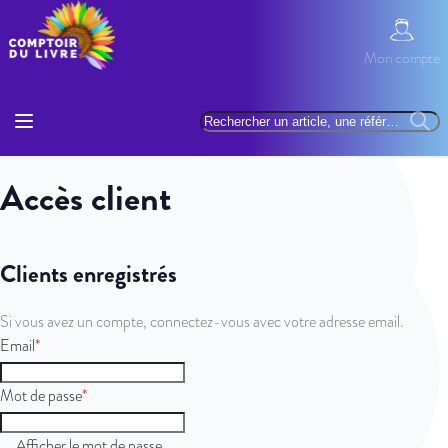
Allez au contenu
Mon com
Mon compte
Basculer la navigation
Rechercher
Reche
Accès client
Clients enregistrés
Si vous avez un compte, connectez-vous avec votre adresse email.
Email
Mot de passe
Afficher le mot de passe