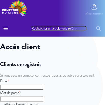
Allez au contenu
Mon com
Mon compte
Basculer la navigation
Rechercher
Reche
Accès client
Clients enregistrés
Si vous avez un compte, connectez-vous avec votre adresse email.
Email
Mot de passe
Afficher le mot de passe