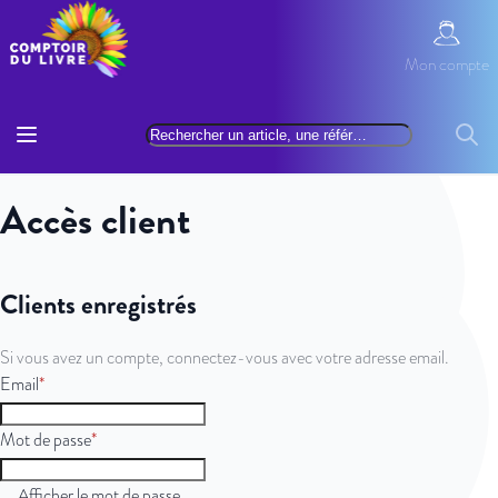
Allez au contenu
Mon com
Mon compte
Basculer la navigation
Rechercher
Reche
Accès client
Clients enregistrés
Si vous avez un compte, connectez-vous avec votre adresse email.
Email
Mot de passe
Afficher le mot de passe