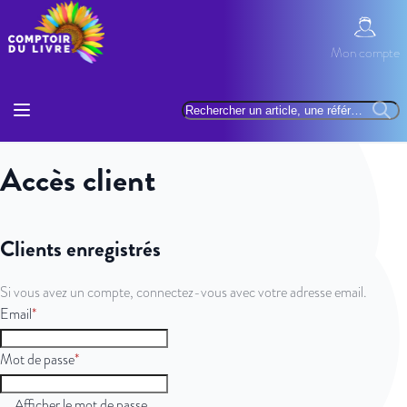
Allez au contenu
Mon com
Mon compte
Basculer la navigation
Rechercher
Reche
Accès client
Clients enregistrés
Si vous avez un compte, connectez-vous avec votre adresse email.
Email
Mot de passe
Afficher le mot de passe