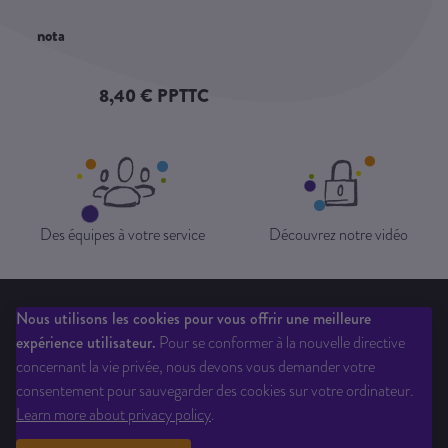
nota
8,40 € PPTTC
Des équipes à votre service
Découvrez notre vidéo
Nous utilisons les cookies pour vous offrir une meilleure
Qui sommes-nous?
Liste des éditeurs
Inscription newsletter
expérience utilisateur.
Pour se conformer à la nouvelle directive
Questions fréquentes
CGV
Ouverture de compte
Mentions légales
concernant la vie privée, nous devons vous demander votre
Contactez-Nous
Téléchargements
consentement pour sauvegarder des cookies sur votre ordinateur.
Learn more about privacy policy
.
Site réalisé par Totem Numérique