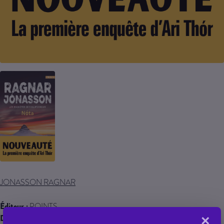
JONASSON RAGNAR
Éditeur :
POINTS
Date de parution :
×
15/05/2026