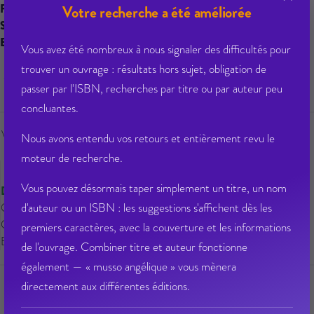
Famille :
Votre recherche a été améliorée
POIN
Seriel :
6669
EAN 13 :
9791041430185
Vous avez été nombreux à nous signaler des difficultés pour
trouver un ouvrage : résultats hors sujet, obligation de
8,40 € PPTTC
passer par l'ISBN, recherches par titre ou par auteur peu
concluantes.
Veuillez vous
connecter
pour ajouter
Nous avons entendu vos retours et entièrement revu le
au panier cet article.
moteur de recherche.
Vous pouvez désormais taper simplement un titre, un nom
Disponible
d'auteur ou un ISBN : les suggestions s'affichent dès les
Qté dispo en magasin : 51
Gisement : 00-02-ENTREE-G
premiers caractères, avec la couverture et les informations
Etat Dilicom : Disponible
de l'ouvrage. Combiner titre et auteur fonctionne
également — « musso angélique » vous mènera
directement aux différentes éditions.