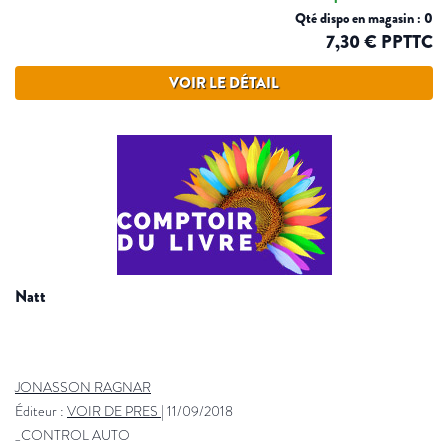
Qté dispo en magasin : 0
7,30 € PPTTC
VOIR LE DÉTAIL
natt
JONASSON RAGNAR
Éditeur :
VOIR DE PRES
|
11/09/2018
_CONTROL AUTO