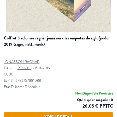
coffret 3 volumes ragnar jonasson - les enquetes de siglufjordur
2019 (snjor, natt, mork)
JONASSON RAGNAR
Éditeur :
POINTS
|
06/11/2019
0000
Ean13 : 9782757881088
Etat Dilicom : Disponible
Non Disponible Provisoire
Qté dispo en magasin : 0
26,05 € PPTTC
VOIR LE DÉTAIL