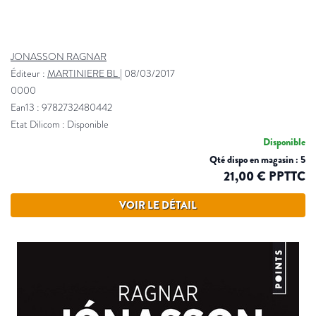
JONASSON RAGNAR
Éditeur :
MARTINIERE BL
|
08/03/2017
0000
Ean13 : 9782732480442
Etat Dilicom : Disponible
Disponible
Qté dispo en magasin : 5
21,00 € PPTTC
VOIR LE DÉTAIL