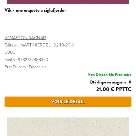
vik - une enquete a siglufjordur
JONASSON RAGNAR
Éditeur :
MARTINIERE BL
|
02/10/2019
0000
Ean13 : 9782732488370
Etat Dilicom : Disponible
Non Disponible Provisoire
Qté dispo en magasin : 0
21,00 € PPTTC
VOIR LE DÉTAIL