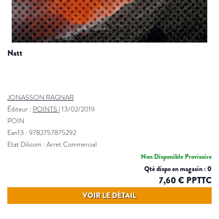
natt
JONASSON RAGNAR
Éditeur :
POINTS
|
13/02/2019
POIN
Ean13 : 9782757875292
Etat Dilicom : Arret Commercial
Non Disponible Provisoire
Qté dispo en magasin : 0
7,60 € PPTTC
VOIR LE DÉTAIL