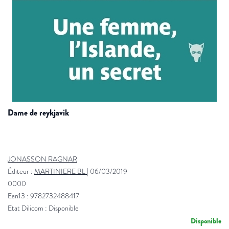
dame de reykjavik
JONASSON RAGNAR
Éditeur :
MARTINIERE BL
|
06/03/2019
0000
Ean13 : 9782732488417
Etat Dilicom : Disponible
Disponible