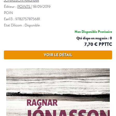
JONASSON RAGNAR
Éditeur :
POINTS
|
18/09/2019
POIN
Ean13 : 9782757875681
Etat Dilicom : Disponible
Non Disponible Provisoire
Qté dispo en magasin : 0
7,70 € PPTTC
VOIR LE DÉTAIL