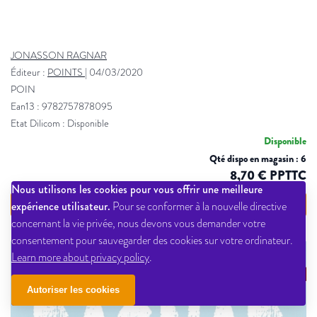
JONASSON RAGNAR
Éditeur :
POINTS
|
04/03/2020
POIN
Ean13 : 9782757878095
Etat Dilicom : Disponible
Disponible
Qté dispo en magasin : 6
8,70 € PPTTC
Nous utilisons les cookies pour vous offrir une meilleure
VOIR LE DÉTAIL
expérience utilisateur.
Pour se conformer à la nouvelle directive
concernant la vie privée, nous devons vous demander votre
consentement pour sauvegarder des cookies sur votre ordinateur.
Learn more about privacy policy
.
Autoriser les cookies