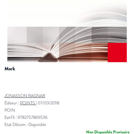
mork
JONASSON RAGNAR
Éditeur :
POINTS
|
07/03/2018
POIN
Ean13 : 9782757869536
Etat Dilicom : Disponible
Non Disponible Provisoire