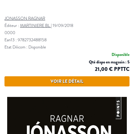
JONASSON RAGNAR
Éditeur :
MARTINIERE BL
|
19/09/2018
0000
Ean13 : 9782732488158
Etat Dilicom : Disponible
Disponible
Qté dispo en magasin : 5
21,00 € PPTTC
VOIR LE DÉTAIL