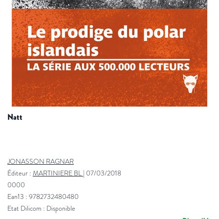
natt
JONASSON RAGNAR
Éditeur :
MARTINIERE BL
|
07/03/2018
0000
Ean13 : 9782732480480
Etat Dilicom : Disponible