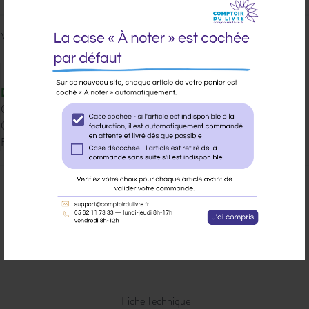
Veuillez vous
connecter
pour ajouter
au panier cet article.
Disponible
Qté dispo en magasin : 29
Gisement : 00-305-H
Etat Dilicom : Disponible
Ajouter à ma liste d’envie
Envoyer à un ami
Poser une question sur cet article
Partager sur Facebook
Fiche Technique