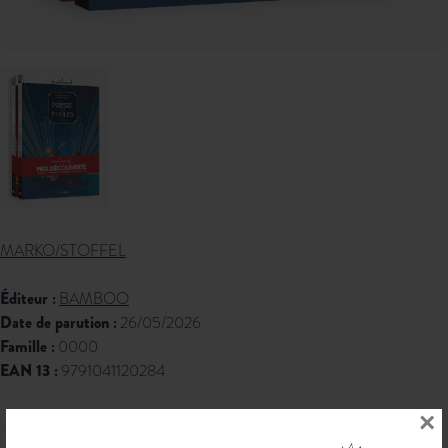
MARKO/STOFFEL
Éditeur :
BAMBOO
Date de parution :
26/05/2026
Famille :
0000
EAN 13 :
9791041120284
24,90 € PPTTC
×