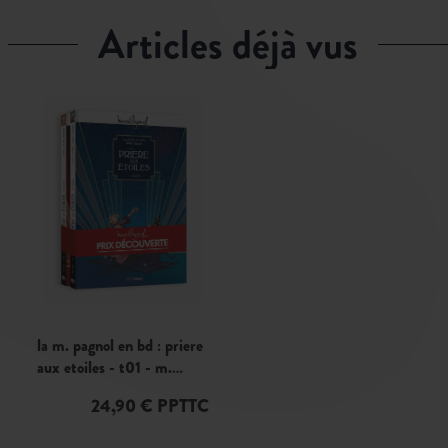
articles déjà vus
la m. pagnol en bd : priere
aux etoiles - t01 - m.
pagnol en bd : priere aux
24,90 € PPTTC
etoiles (la) - pack pro