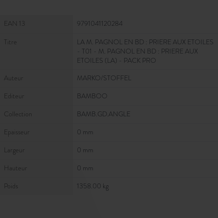
Fiche Technique
EAN 13
9791041120284
Titre
LA M. PAGNOL EN BD : PRIERE AUX ETOILES
- T01 - M. PAGNOL EN BD : PRIERE AUX
ETOILES (LA) - PACK PRO
Auteur
MARKO/STOFFEL
Editeur
BAMBOO
Collection
BAMB.GD.ANGLE
Epaisseur
0 mm
Largeur
0 mm
Hauteur
0 mm
Poids
1358.00 kg