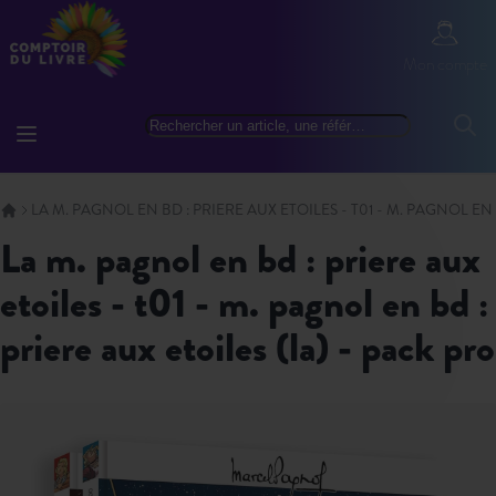
Allez au contenu
Mon com
Mon compte
Basculer la navigation
Rechercher
Reche
LA M. PAGNOL EN BD : PRIERE AUX ETOILES - T01 - M. PAGNOL EN 
la m. pagnol en bd : priere aux
etoiles - t01 - m. pagnol en bd :
priere aux etoiles (la) - pack pro
Skip to the end of the images gallery
Skip to the beginning of the images gallery