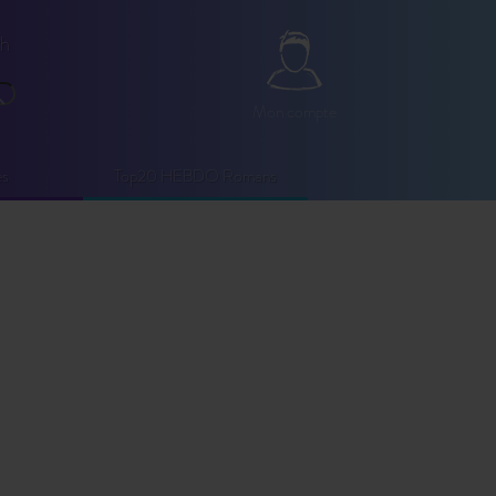
2h
Mon compte
echercher
Mon compte
es
Top20 HEBDO Romans