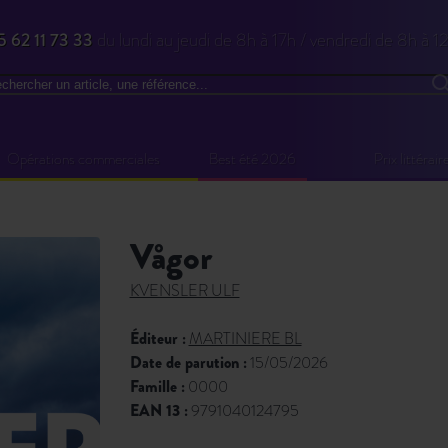
5 62 11 73 33
du lundi au jeudi de 8h à 17h / vendredi de 8h à 1
chercher
R
Opérations commerciales
Best été 2026
Prix littérair
vågor
KVENSLER ULF
Éditeur :
MARTINIERE BL
Date de parution :
15/05/2026
Famille :
0000
EAN 13 :
9791040124795