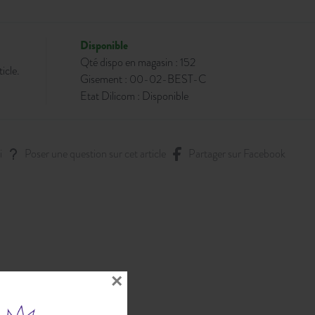
Disponible
Qté dispo en magasin : 152
icle.
Gisement : 00-02-BEST-C
Etat Dilicom : Disponible
i
Poser une question sur cet article
Partager sur Facebook
×