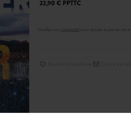
22,90 € PPTTC
Veuillez vous
connecter
pour ajouter au panier cet art
Ajouter à ma liste d’envie
Envoyer à un am