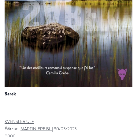
sarek
KVENSLER ULF
Éditeur :
MARTINIERE BL
|
30/03/2023
0000