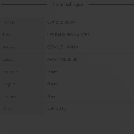
Fiche Technique
Fiche Technique
EAN 13
9791040123897
Titre
LES EAUX BRULANTES
Auteur
GOVIL BHAVIKA
Editeur
MARTINIERE BL
Epaisseur
0 mm
Largeur
0 mm
Hauteur
0 mm
Poids
350.00 kg