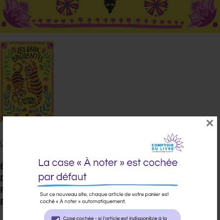
×
GOVIL BHAVIKA
Éditeur :
MARTINIERE BL
Date de parution :
03/04/2026
Famille :
0000
EAN 13 :
9791040123897