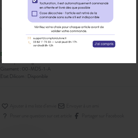
20,00 € PPTTC
Veuillez vous
connecter
pour ajouter
au panier cet article.
Disponible
Qté dispo en magasin : 22
Gisement : 00-MDS-1-A
Etat Dilicom : Disponible
Ajouter à ma liste d’envie
Envoyer à un ami
Poser une question sur cet article
Partager sur Facebook