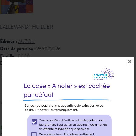
LALLEMAND/THUILLIER
Éditeur :
AUZOU
Date de parution :
26/02/2026
Famille :
0000
×
EAN 13 :
9791039573597
12,95 € PPTTC
Veuillez vous
connecter
pour ajouter
au panier cet article.
Disponible
Qté dispo en magasin : 45