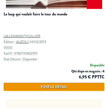
le loup qui voulait faire le tour du monde
LALLEMAND/THUILLIER
Éditeur :
AUZOU
|
14/02/2013
0000
Ean13 : 9782733822319
Etat Dilicom : Disponible
Disponible
Qté dispo en magasin : 4
6,95 € PPTTC
VOIR LE DÉTAIL