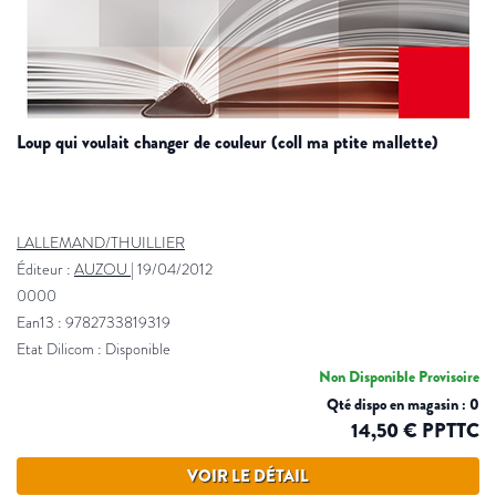
loup qui voulait changer de couleur (coll ma ptite mallette)
LALLEMAND/THUILLIER
Éditeur :
AUZOU
|
19/04/2012
0000
Ean13 : 9782733819319
Etat Dilicom : Disponible
Non Disponible Provisoire
Qté dispo en magasin : 0
14,50 € PPTTC
VOIR LE DÉTAIL