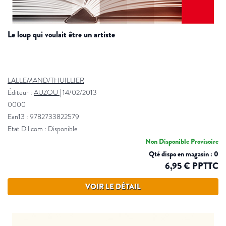
le loup qui voulait être un artiste
LALLEMAND/THUILLIER
Éditeur :
AUZOU
|
14/02/2013
0000
Ean13 : 9782733822579
Etat Dilicom : Disponible
Non Disponible Provisoire
Qté dispo en magasin : 0
6,95 € PPTTC
VOIR LE DÉTAIL