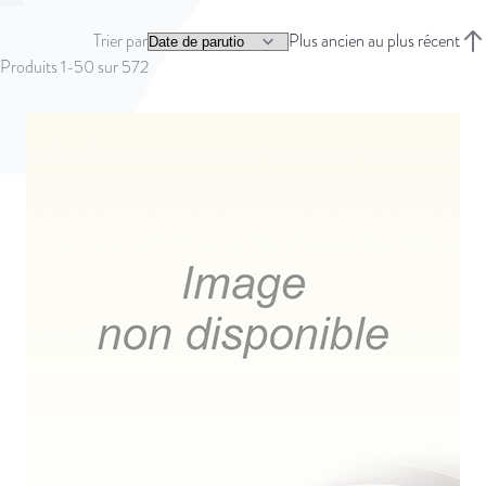
Vous lisez actuellement la page
Page
Page
Page
Page
Page
Suivant
Trier par
Plus ancien au plus récent
Trie
Produits
1
-
50
sur
572