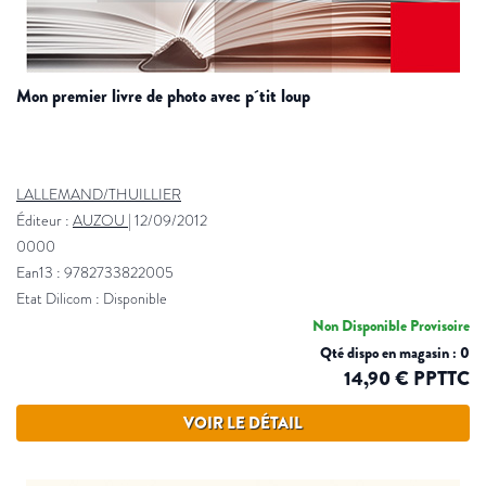
mon premier livre de photo avec p´tit loup
LALLEMAND/THUILLIER
Éditeur :
AUZOU
|
12/09/2012
0000
Ean13 : 9782733822005
Etat Dilicom : Disponible
Non Disponible Provisoire
Qté dispo en magasin : 0
14,90 € PPTTC
VOIR LE DÉTAIL