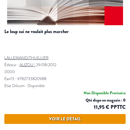
le loup sui ne voulait plus marcher
LALLEMAND/THUILLIER
Éditeur :
AUZOU
|
29/08/2012
0000
Ean13 : 9782733820988
Etat Dilicom : Disponible
Non Disponible Provisoire
Qté dispo en magasin : 0
11,95 € PPTTC
VOIR LE DÉTAIL