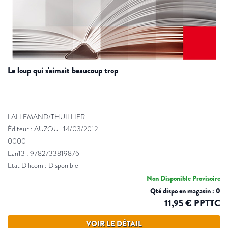
le loup qui s'aimait beaucoup trop
LALLEMAND/THUILLIER
Éditeur :
AUZOU
|
14/03/2012
0000
Ean13 : 9782733819876
Etat Dilicom : Disponible
Non Disponible Provisoire
Qté dispo en magasin : 0
11,95 € PPTTC
VOIR LE DÉTAIL