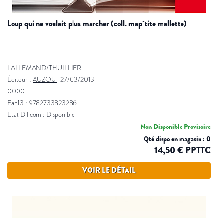
loup qui ne voulait plus marcher (coll. map´tite mallette)
LALLEMAND/THUILLIER
Éditeur :
AUZOU
|
27/03/2013
0000
Ean13 : 9782733823286
Etat Dilicom : Disponible
Non Disponible Provisoire
Qté dispo en magasin : 0
14,50 € PPTTC
VOIR LE DÉTAIL