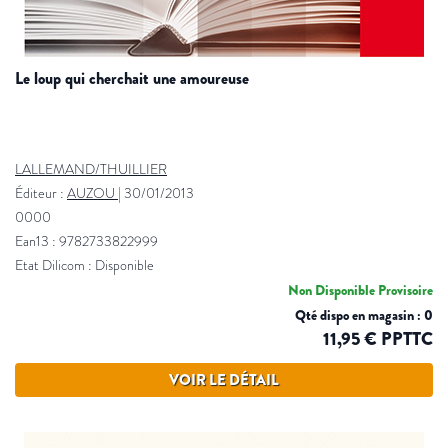
le loup qui cherchait une amoureuse
LALLEMAND/THUILLIER
Éditeur :
AUZOU
|
30/01/2013
0000
Ean13 : 9782733822999
Etat Dilicom : Disponible
Non Disponible Provisoire
Qté dispo en magasin : 0
11,95 € PPTTC
VOIR LE DÉTAIL