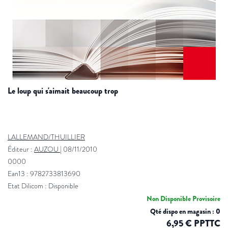
le loup qui s'aimait beaucoup trop
LALLEMAND/THUILLIER
Éditeur :
AUZOU
|
08/11/2010
0000
Ean13 : 9782733813690
Etat Dilicom : Disponible
Non Disponible Provisoire
Qté dispo en magasin : 0
6,95 € PPTTC