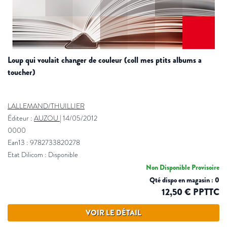
loup qui voulait changer de couleur (coll mes ptits albums a
toucher)
LALLEMAND/THUILLIER
Éditeur :
AUZOU
|
14/05/2012
0000
Ean13 : 9782733820278
Etat Dilicom : Disponible
Non Disponible Provisoire
Qté dispo en magasin : 0
12,50 € PPTTC
VOIR LE DÉTAIL