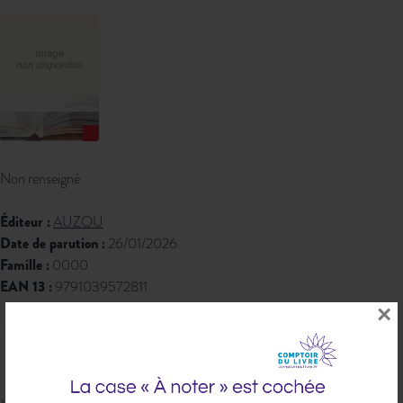
Non renseigné
Éditeur :
AUZOU
Date de parution :
26/01/2026
Famille :
0000
EAN 13 :
9791039572811
×
238,75 € PPTTC