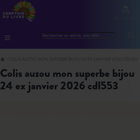
Allez au contenu
Mon com
Mon compte
Basculer la navigation
Rechercher
Reche
COLIS AUZOU MON SUPERBE BIJOU 24 EX JANVIER 2026 CDL553
colis auzou mon superbe bijou
24 ex janvier 2026 cdl553
Skip to the end of the images gallery
Skip to the beginning of the images gallery