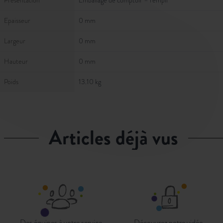
Présentation
Emballage de comptoir – rempli
Epaisseur
0 mm
Largeur
0 mm
Hauteur
0 mm
Poids
13.10 kg
articles déjà vus