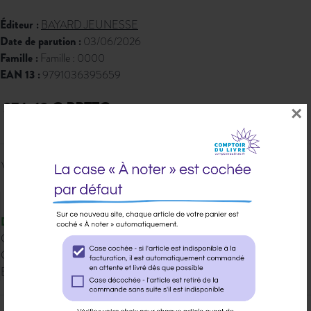
Éditeur :
BAYARD JEUNESSE
Date de parution :
03/06/2026
Famille :
Famille : 0000
EAN 13 :
9791036395659
374,42 € PPTTC
×
Veuillez vous
connecter
pour ajouter
au panier cet article.
Disponible
Qté dispo en magasin : 19
Gisement : 00-06-RESERVE-YVES
Etat Dilicom : Disponible