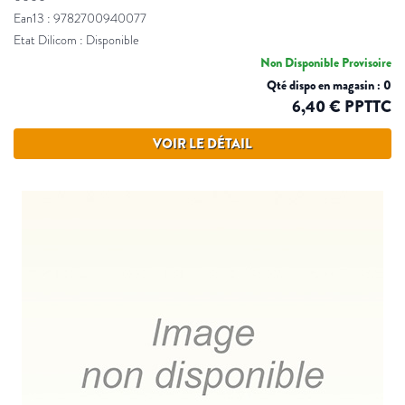
Ean13 : 9782700940077
Etat Dilicom : Disponible
Non Disponible Provisoire
Qté dispo en magasin : 0
6,40 € PPTTC
VOIR LE DÉTAIL