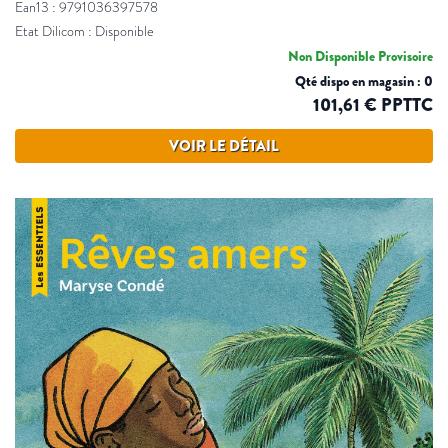
Ean13 : 9791036397578
Etat Dilicom : Disponible
Non Disponible Provisoire
Qté dispo en magasin : 0
101,61 € PPTTC
VOIR LE DÉTAIL