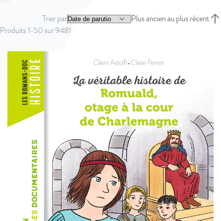
Vous lisez actuellement la page
Page
Page
Page
Page
Page
Suivant
Trier par
Plus ancien au plus récent
Trie
Produits
1
-
50
sur
9481