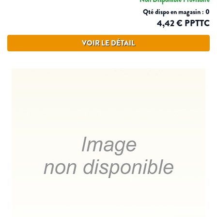
Qté dispo en magasin : 0
4,42 € PPTTC
VOIR LE DÉTAIL