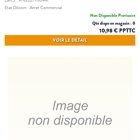
Ean13 : 9782227706941
Etat Dilicom : Arret Commercial
Non Disponible Provisoire
Qté dispo en magasin : 0
10,98 € PPTTC
VOIR LE DÉTAIL