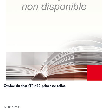
ombre du chat (l´) n20 princesse zelina
MUSCAT B