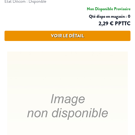
Etat Dilicom : Disponible
Non Disponible Provisoire
Qté dispo en magasin : 0
2,29 € PPTTC
VOIR LE DÉTAIL