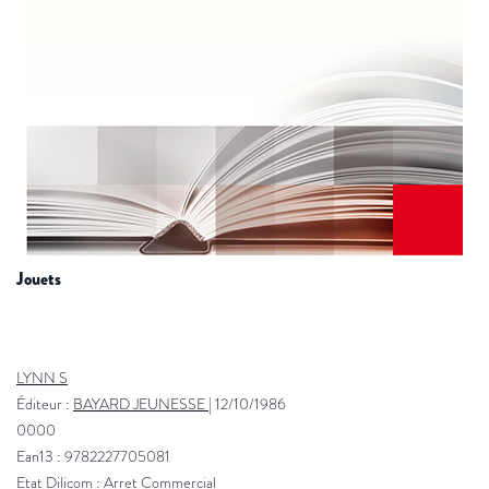
jouets
LYNN S
Éditeur :
BAYARD JEUNESSE
|
12/10/1986
0000
Ean13 : 9782227705081
Etat Dilicom : Arret Commercial