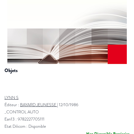
objets
LYNN S
Éditeur :
BAYARD JEUNESSE
|
12/10/1986
_CONTROL AUTO
Ean13 : 9782227705111
Etat Dilicom : Disponible
Non Disponible Provisoire