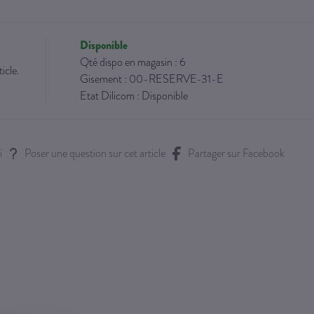
Disponible
Qté dispo en magasin : 6
icle.
Gisement : 00-RESERVE-31-E
Etat Dilicom : Disponible
i
Poser une question sur cet article
Partager sur Facebook