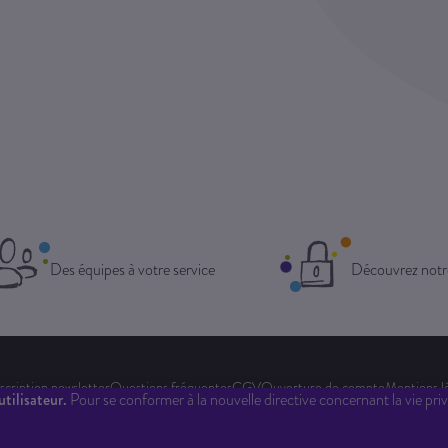
Des équipes à votre service
Découvrez notr
scription newsletter
Questions fréquentes
CGV
Ouverture de compte
Mentions l
tilisateur.
Pour se conformer à la nouvelle directive concernant la vie 
Site réalisé par Totem Numérique