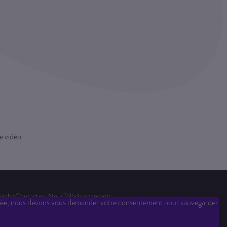
e vidéo
égales
Contactez-Nous
Téléchargements
privée, nous devons vous demander votre consentement pour sauvegarder