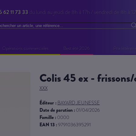
5 62 11 73 33
du lundi au jeudi de 8h à 17h / vendredi de 8h à 1
chercher
R
Opérations commerciales
Best été 2026
Prix littérair
colis 45 ex - frissons
XXX
Éditeur :
BAYARD JEUNESSE
Date de parution :
01/04/2026
Famille :
0000
EAN 13 :
9791036395291