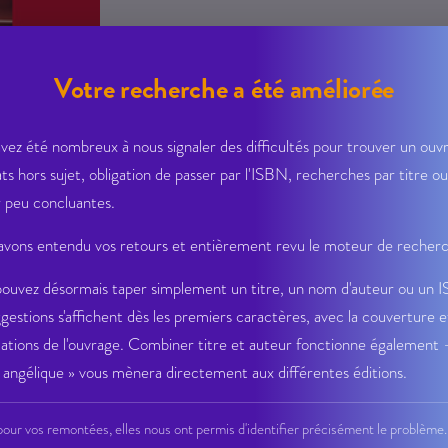
Votre recherche a été améliorée
vez été nombreux à nous signaler des difficultés pour trouver un ouvr
ats hors sujet, obligation de passer par l'ISBN, recherches par titre ou
 peu concluantes.
vons entendu vos retours et entièrement revu le moteur de recher
Fiche Technique
ouvez désormais taper simplement un titre, un nom d'auteur ou un 
ggestions s'affichent dès les premiers caractères, avec la couverture e
ations de l'ouvrage. Combiner titre et auteur fonctionne également
AVRIL 26 CDL 611
angélique » vous mènera directement aux différentes éditions.
our vos remontées, elles nous ont permis d'identifier précisément le problème.