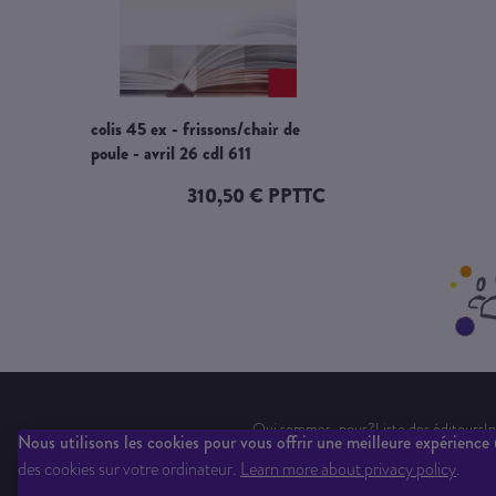
colis 45 ex - frissons/chair de
poule - avril 26 cdl 611
310,50 € PPTTC
Qui sommes-nous?
Liste des éditeurs
In
Nous utilisons les cookies pour vous offrir une meilleure expérience u
des cookies sur votre ordinateur.
Learn more about privacy policy
.