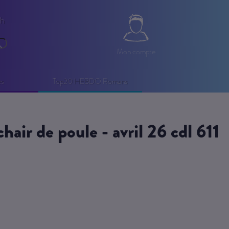
2h
Mon compte
echercher
Mon compte
es
Top20 HEBDO Romans
/chair de poule - avril 26 cdl 611