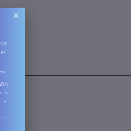
×
age :
 par
che.
ISBN :
t les
 — «