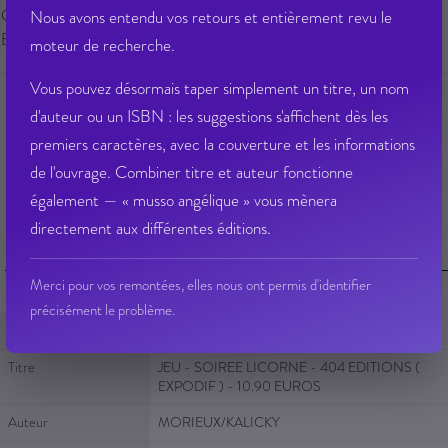
Gisement : 01-800-N
Nous avons entendu vos retours et entièrement revu le
Etat Dilicom : Disponible
moteur de recherche.
Vous pouvez désormais taper simplement un titre, un nom
d'auteur ou un ISBN : les suggestions s'affichent dès les
premiers caractères, avec la couverture et les informations
Ajouter à ma liste d’envie
Envoyer à un ami
de l'ouvrage. Combiner titre et auteur fonctionne
Poser une question sur cet article
Partager sur Facebook
également — « musso angélique » vous mènera
directement aux différentes éditions.
Fiche Technique
Merci pour vos remontées, elles nous ont permis d'identifier
précisément le problème.
Fiche Technique
EAN 13
9791032401323
Titre
JEU - SOIREE LICORNE - 404 EDITIONS (
EXPODIF ) - 10.90 EUROS
Auteur
MORIEUX/KALICKY