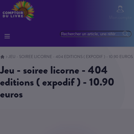
Allez au contenu
Mon com
Mon compte
Basculer la navigation
Rechercher
Reche
JEU - SOIREE LICORNE - 404 EDITIONS ( EXPODIF ) - 10.90 EUROS
jeu - soiree licorne - 404
editions ( expodif ) - 10.90
euros
Skip to the end of the images gallery
Skip to the beginning of the images gallery