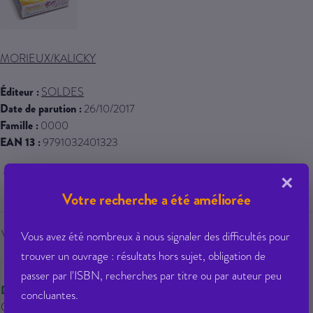
MORIEUX/KALICKY
Éditeur :
SOLDES
Date de parution :
26/10/2017
Famille :
0000
EAN 13 :
9791032401323
10,90 € PPTTC
×
Votre recherche a été améliorée
Veuillez vous
connecter
pour ajouter
Vous avez été nombreux à nous signaler des difficultés pour
au panier cet article.
trouver un ouvrage : résultats hors sujet, obligation de
passer par l'ISBN, recherches par titre ou par auteur peu
Disponible
concluantes.
Qté dispo en magasin : 80