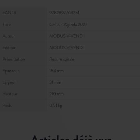
Fiche Technique
EAN 13
9782897763251
Titre
Chats - Agenda 2027
Auteur
MODUS VIVENDI
Editeur
MODUS VIVENDI
Présentation
Reliure spirale
Epaisseur
154 mm
Largeur
31 mm
Hauteur
210 mm
Poids
0.51 kg
articles déjà vus