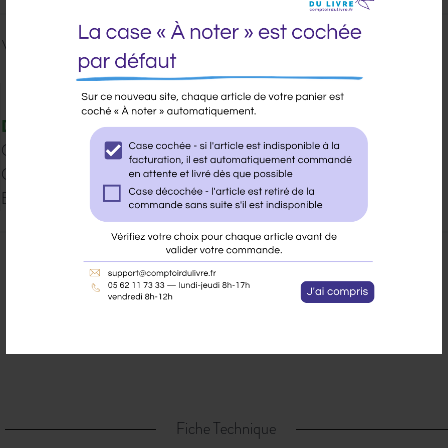
Veuillez vous
connecter
pour ajouter
au panier cet article.
Disponible
Qté dispo en magasin : 20
Gisement : 00-02-ACTU-4
Etat Dilicom : Disponible
Ajouter à ma liste d’envie
Envoyer à un ami
Poser une question sur cet article
Partager sur Facebook
Fiche Technique