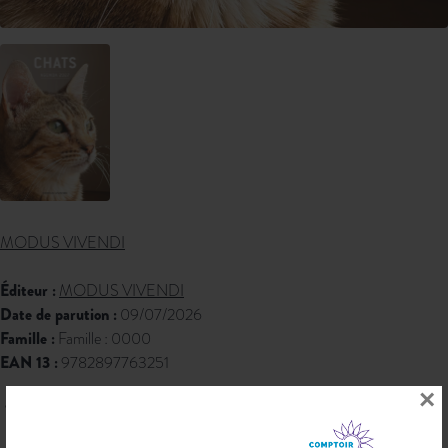
MODUS VIVENDI
Éditeur :
MODUS VIVENDI
Date de parution :
09/07/2026
Famille :
Famille : 0000
EAN 13 :
9782897763251
×
18,95 € PPTTC