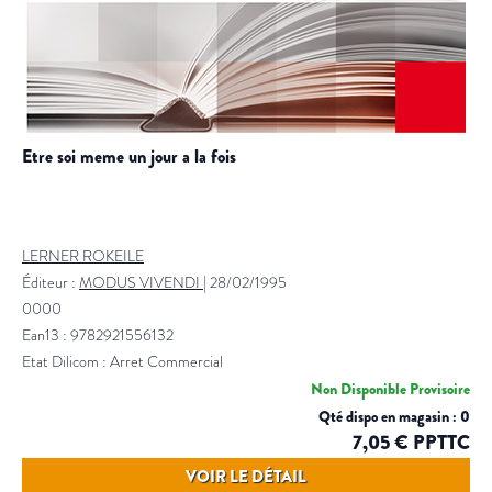
etre soi meme un jour a la fois
LERNER ROKEILE
Éditeur :
MODUS VIVENDI
|
28/02/1995
0000
Ean13 : 9782921556132
Etat Dilicom : Arret Commercial
Non Disponible Provisoire
Qté dispo en magasin : 0
7,05 € PPTTC
VOIR LE DÉTAIL