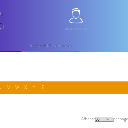
2h
Mon compte
Mon compte
echercher
es
Top20 HEBDO Romans
U
V
W
X
Y
Z
Afficher
par page