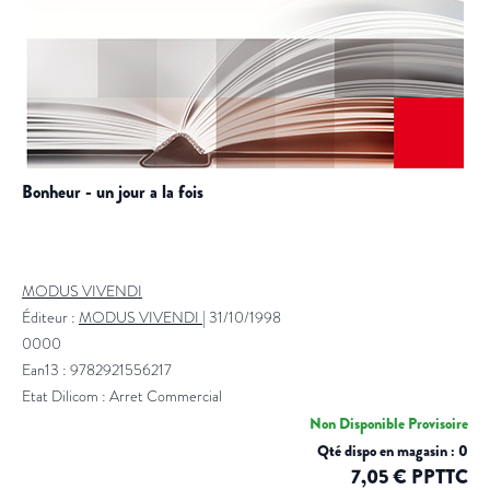
bonheur - un jour a la fois
MODUS VIVENDI
Éditeur :
MODUS VIVENDI
|
31/10/1998
0000
Ean13 : 9782921556217
Etat Dilicom : Arret Commercial
Non Disponible Provisoire
Qté dispo en magasin : 0
7,05 € PPTTC