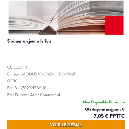
s´aimer un jour a la fois
COLLECTIF
Éditeur :
MODUS VIVENDI
|
13/04/1995
0000
Ean13 : 9782921556118
Etat Dilicom : Arret Commercial
Non Disponible Provisoire
Qté dispo en magasin : 0
7,05 € PPTTC
VOIR LE DÉTAIL