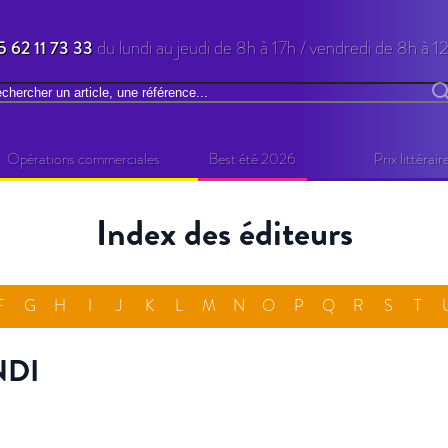
5 62 11 73 33
du lundi au jeudi de 8h à 17h / vendredi de 8h à 1
chercher
R
Opérations commerciales
Best été 2026
Prix littérair
Index des éditeurs
F
G
H
I
J
K
L
M
N
O
P
Q
R
S
T
NDI