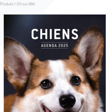
Produits
1
-
50
sur
486