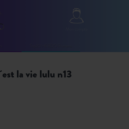
2h
Mon compte
Mon compte
echercher
es
Top20 HEBDO Romans
c´est la vie lulu n13