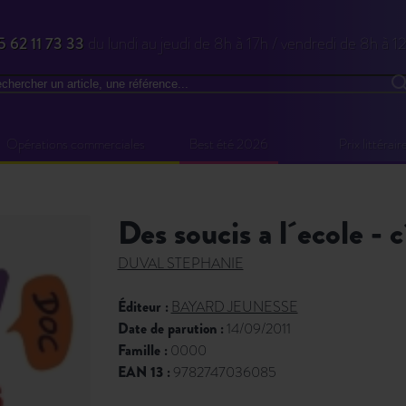
5 62 11 73 33
du lundi au jeudi de 8h à 17h / vendredi de 8h à 1
chercher
R
Opérations commerciales
Best été 2026
Prix littérair
des soucis a l´ecole - 
DUVAL STEPHANIE
Éditeur :
BAYARD JEUNESSE
Date de parution :
14/09/2011
Famille :
0000
EAN 13 :
9782747036085