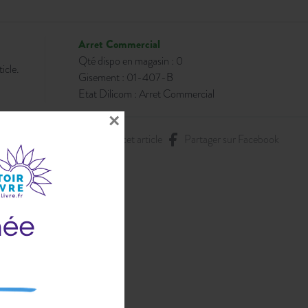
Arret Commercial
Qté dispo en magasin : 0
icle.
Gisement : 01-407-B
Etat Dilicom : Arret Commercial
×
i
Poser une question sur cet article
Partager sur Facebook