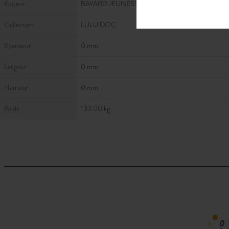
Editeur
BAYARD JEUNESSE
Collection
LULU DOC
Epaisseur
0 mm
Largeur
0 mm
Hauteur
0 mm
Poids
133.00 kg