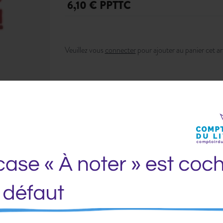
6,10 € PPTTC
Veuillez vous
connecter
pour ajouter au panier cet art
Ajouter à ma liste d’envie
Envoyer à un am