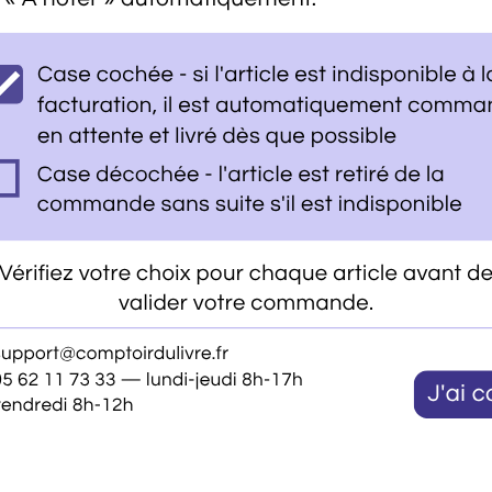
5.90€
articles déjà vus