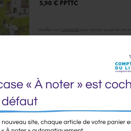
5,90 € PPTTC
Veuillez vous
connecter
pour ajouter au panier cet art
Ajouter à ma liste d’envie
Envoyer à un am
Fiche Technique