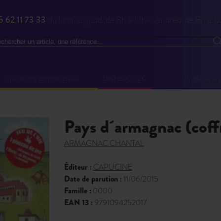
5 62 11 73 33
du lundi au jeudi de 8h à 17h / vendredi de 8h à 1
chercher
R
Opérations commerciales
Best été 2026
Prix littérair
pays d´armagnac (coff
ARMAGNAC CHANTAL
Éditeur :
CAPUCINE
Date de parution :
11/06/2015
Famille :
0000
EAN 13 :
9791094252017