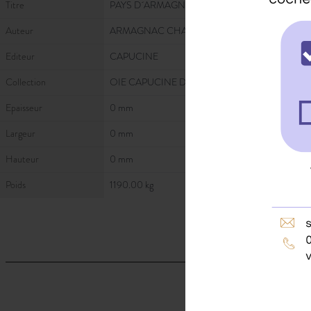
Titre
PAYS D´ARMAGNAC (COFFRET LIVRE-JEU) - 
Auteur
ARMAGNAC CHANTAL
Editeur
CAPUCINE
Collection
OIE CAPUCINE DE
Epaisseur
0 mm
Largeur
0 mm
Hauteur
0 mm
Poids
1190.00 kg