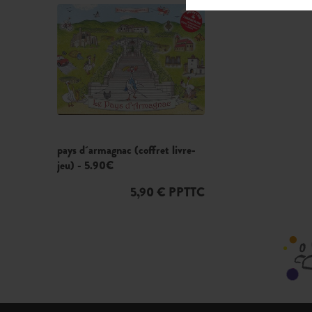
pays d´armagnac (coffret livre-
jeu) - 5.90€
5,90 € PPTTC