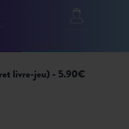
2h
Mon compte
echercher
Mon compte
es
Top20 HEBDO Romans
ret livre-jeu) - 5.90€