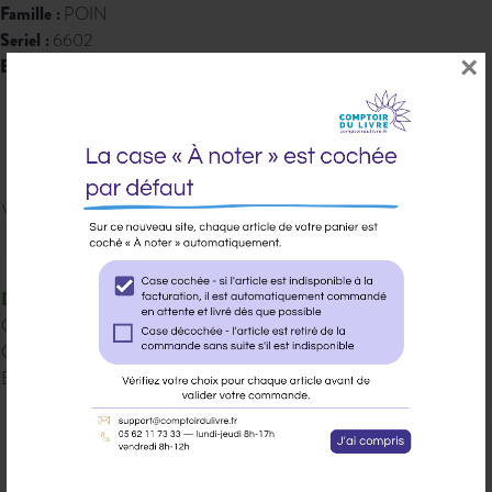
Famille :
POIN
Seriel :
6602
×
EAN 13 :
9791041428526
8,40 € PPTTC
Veuillez vous
connecter
pour ajouter
au panier cet article.
Disponible
Qté dispo en magasin : 0
Gisement : 01-805
Etat Dilicom : Disponible