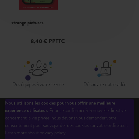
strange pictures
8,40 € PPTTC
Des équipes à votre service
Découvrez notre vidéo
Nous utilisons les cookies pour vous offrir une meilleure
expérience utilisateur.
Pour se conformer à la nouvelle directive
Qui sommes-nous?
Liste des éditeurs
Inscription newsletter
concernant la vie privée, nous devons vous demander votre
Questions fréquentes
CGV
Ouverture de compte
Mentions légales
consentement pour sauvegarder des cookies sur votre ordinateur.
Contactez-Nous
Téléchargements
Learn more about privacy policy
.