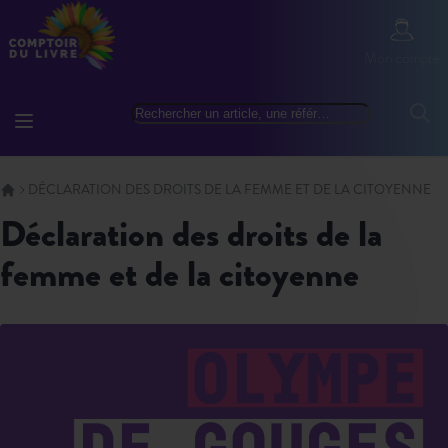
Allez au contenu
Mon com
Mon compte
Basculer la navigation
Rechercher
Reche
DÉCLARATION DES DROITS DE LA FEMME ET DE LA CITOYENNE
déclaration des droits de la
femme et de la citoyenne
Skip to the end of the images gallery
Skip to the beginning of the images gallery