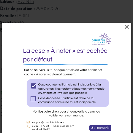
Éditeur :
POINTS
Date de parution :
29/05/2026
Famille :
POIN
Seriel :
5763
×
EAN 13 :
9791041428410
3,00 € PPTTC
Veuillez vous
connecter
pour ajouter
au panier cet article.
Disponible
Qté dispo en magasin : 27
Gisement : 00-MDS-1-D
Etat Dilicom : Disponible