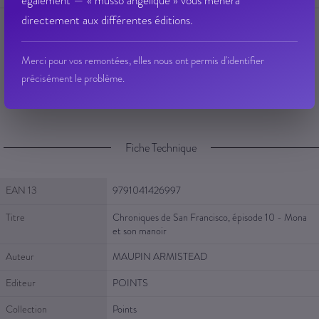
également — « musso angélique » vous mènera
directement aux différentes éditions.
Merci pour vos remontées, elles nous ont permis d'identifier
Ajouter à ma liste d’envie
Envoyer à un ami
précisément le problème.
Poser une question sur cet article
Partager sur Facebook
Fiche Technique
Fiche Technique
EAN 13
9791041426997
Titre
Chroniques de San Francisco, épisode 10 - Mona
et son manoir
Auteur
MAUPIN ARMISTEAD
Editeur
POINTS
Collection
Points