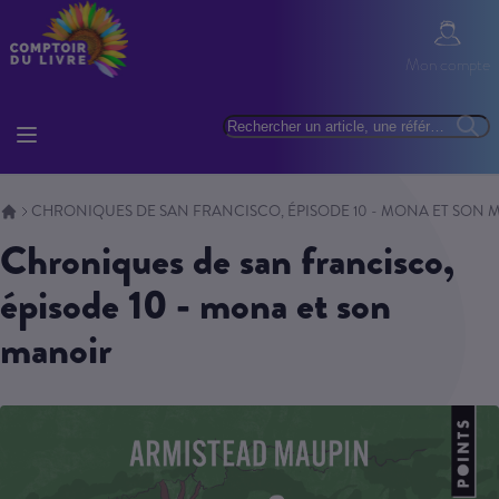
Allez au contenu
Mon com
Mon compte
Basculer la navigation
Rechercher
Reche
CHRONIQUES DE SAN FRANCISCO, ÉPISODE 10 - MONA ET SON 
chroniques de san francisco,
épisode 10 - mona et son
manoir
Skip to the end of the images gallery
Skip to the beginning of the images gallery