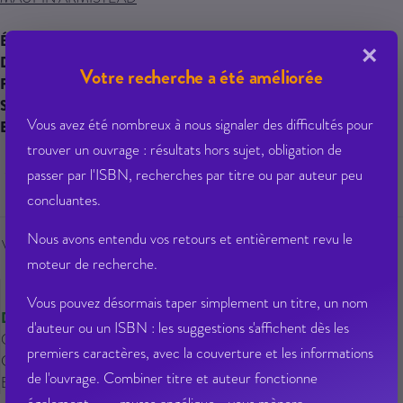
Éditeur :
POINTS
×
Date de parution :
22/05/2026
Votre recherche a été améliorée
Famille :
POIN
Seriel :
6640
Vous avez été nombreux à nous signaler des difficultés pour
EAN 13 :
9791041426997
trouver un ouvrage : résultats hors sujet, obligation de
8,40 € PPTTC
passer par l'ISBN, recherches par titre ou par auteur peu
concluantes.
Nous avons entendu vos retours et entièrement revu le
Veuillez vous
connecter
pour ajouter
moteur de recherche.
au panier cet article.
Vous pouvez désormais taper simplement un titre, un nom
Disponible
d'auteur ou un ISBN : les suggestions s'affichent dès les
Qté dispo en magasin : 61
premiers caractères, avec la couverture et les informations
Gisement : 00-03-MDS-1-D
de l'ouvrage. Combiner titre et auteur fonctionne
Etat Dilicom : Disponible