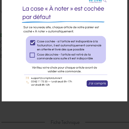
Veuillez vous
connecter
pour ajouter
au panier cet article.
Disponible
Qté dispo en magasin : 1
Gisement : 00-MDS.J-B
Etat Dilicom : Disponible
Ajouter à ma liste d’envie
Envoyer à un ami
Poser une question sur cet article
Partager sur Facebook
Fiche Technique