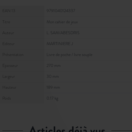
Fiche Technique
EAN 13
9791040124337
Titre
Mon cahier de jeux
Auteur
L. SAM/ABESDRIS
Editeur
MARTINIERE J
Présentation
Livre de poche / livre souple
Epaisseur
270 mm
Largeur
30 mm
Hauteur
189 mm
Poids
0.17 kg
articles déjà vus