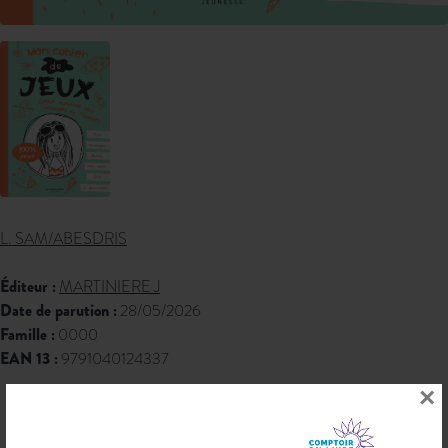
L. SAM/ABESDRIS
Éditeur :
MARTINIERE J
Date de parution :
28/05/2026
Famille :
0000
EAN 13 :
9791040124337
×
8,90 € PPTTC