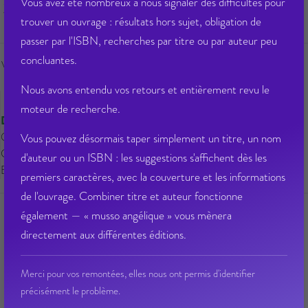
Vous avez été nombreux à nous signaler des difficultés pour
21,50 € PPTTC
trouver un ouvrage : résultats hors sujet, obligation de
passer par l'ISBN, recherches par titre ou par auteur peu
concluantes.
Veuillez vous
connecter
pour ajouter
au panier cet article.
Nous avons entendu vos retours et entièrement revu le
moteur de recherche.
Disponible
Qté dispo en magasin : 28
Vous pouvez désormais taper simplement un titre, un nom
Gisement : 00-MDS-1-B
d'auteur ou un ISBN : les suggestions s'affichent dès les
Etat Dilicom : Disponible
premiers caractères, avec la couverture et les informations
de l'ouvrage. Combiner titre et auteur fonctionne
également — « musso angélique » vous mènera
directement aux différentes éditions.
Ajouter à ma liste d’envie
Envoyer à un ami
Poser une question sur cet article
Partager sur Facebook
Merci pour vos remontées, elles nous ont permis d'identifier
précisément le problème.