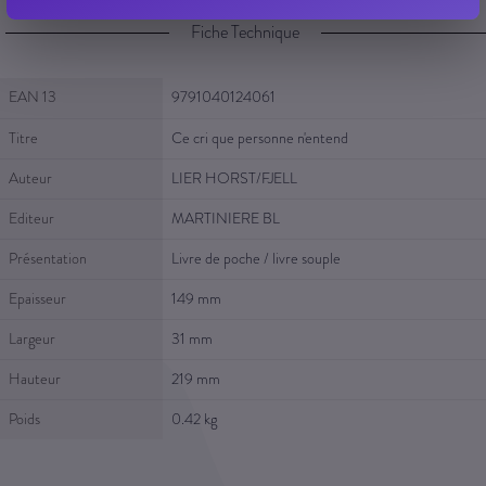
Fiche Technique
Fiche Technique
EAN 13
9791040124061
Titre
Ce cri que personne n'entend
Auteur
LIER HORST/FJELL
Editeur
MARTINIERE BL
Présentation
Livre de poche / livre souple
Epaisseur
149 mm
Largeur
31 mm
Hauteur
219 mm
Poids
0.42 kg