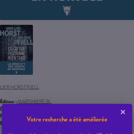
LIER HORST/FJELL
Éditeur :
MARTINIERE BL
Date de parution :
03/04/2026
×
Famille :
0000
Votre recherche a été améliorée
EAN 13 :
9791040124061