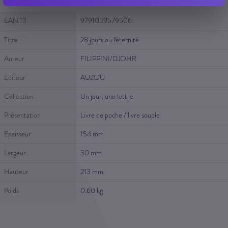
Fiche Technique
EAN 13
9791039579506
Titre
28 jours ou l'éternité
Auteur
FILIPPINI/DJOHR
Editeur
AUZOU
Collection
Un jour, une lettre
Présentation
Livre de poche / livre souple
Epaisseur
154 mm
Largeur
30 mm
Hauteur
213 mm
Poids
0.60 kg