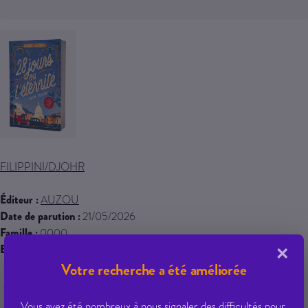
FILIPPINI/DJOHR
Éditeur :
AUZOU
Date de parution :
21/05/2026
Famille :
0000
EAN 13 :
9791039579506
×
Votre recherche a été améliorée
21,95 € PPTTC
Vous avez été nombreux à nous signaler des difficultés pour