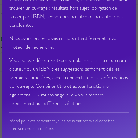
trouver un ouvrage : résultats hors sujet, obligation de
Veuillez vous
connecter
pour ajouter
passer par l'ISBN, recherches par titre ou par auteur peu
au panier cet article.
concluantes.
Nous avons entendu vos retours et entièrement revu le
Disponible
Qté dispo en magasin : 161
moteur de recherche.
Gisement : 00-02-ENTREE-D
Vous pouvez désormais taper simplement un titre, un nom
Etat Dilicom : Disponible
d'auteur ou un ISBN : les suggestions s'affichent dès les
premiers caractères, avec la couverture et les informations
de l'ouvrage. Combiner titre et auteur fonctionne
également — « musso angélique » vous mènera
Ajouter à ma liste d’envie
Envoyer à un ami
directement aux différentes éditions.
Poser une question sur cet article
Partager sur Facebook
Merci pour vos remontées, elles nous ont permis d'identifier
précisément le problème.
Fiche Technique