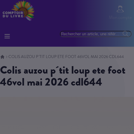
Allez au contenu
Mon com
Mon compte
Basculer la navigation
Rechercher
Reche
COLIS AUZOU P´TIT LOUP ETE FOOT 46VOL MAI 2026 CDL644
colis auzou p´tit loup ete foot
46vol mai 2026 cdl644
Skip to the end of the images gallery
Skip to the beginning of the images gallery