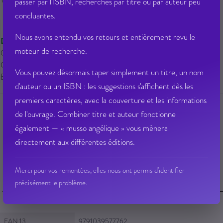
Veuillez vous
connecter
pour ajouter
passer par l'ISBN, recherches par titre ou par auteur peu
au panier cet article.
concluantes.
Nous avons entendu vos retours et entièrement revu le
Disponible
moteur de recherche.
Qté dispo en magasin : 8
Gisement : 01-900-A
Vous pouvez désormais taper simplement un titre, un nom
Etat Dilicom : Disponible
d'auteur ou un ISBN : les suggestions s'affichent dès les
premiers caractères, avec la couverture et les informations
de l'ouvrage. Combiner titre et auteur fonctionne
également — « musso angélique » vous mènera
Ajouter à ma liste d’envie
Envoyer à un ami
directement aux différentes éditions.
Poser une question sur cet article
Partager sur Facebook
Merci pour vos remontées, elles nous ont permis d'identifier
précisément le problème.
Fiche Technique
Fiche Technique
EAN 13
9791039577762