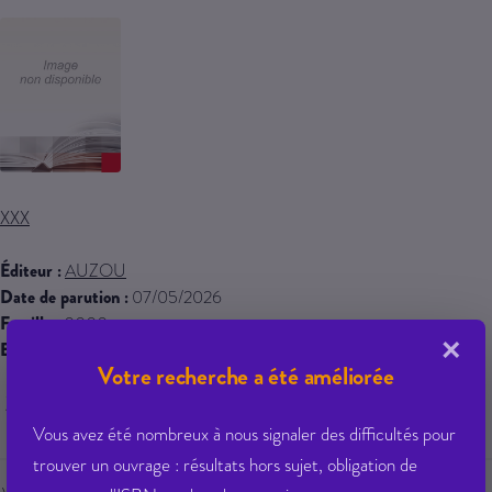
XXX
Éditeur :
AUZOU
Date de parution :
07/05/2026
Famille :
0000
×
EAN 13 :
9791039577762
Votre recherche a été améliorée
275,65 € PPTTC
Vous avez été nombreux à nous signaler des difficultés pour
trouver un ouvrage : résultats hors sujet, obligation de