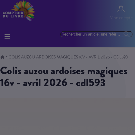
Allez au contenu
Mon com
Mon compte
Basculer la navigation
Rechercher
Reche
COLIS AUZOU ARDOISES MAGIQUES 16V - AVRIL 2026 - CDL593
colis auzou ardoises magiques
16v - avril 2026 - cdl593
Skip to the end of the images gallery
Skip to the beginning of the images gallery