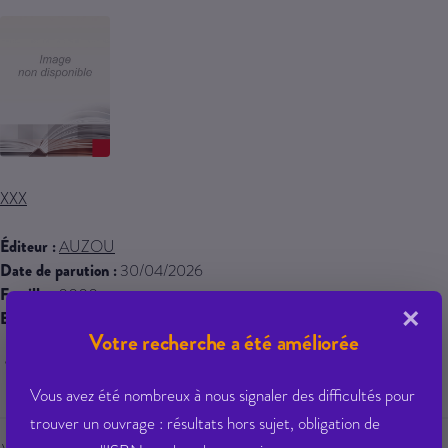
XXX
Éditeur :
AUZOU
Date de parution :
30/04/2026
Famille :
0000
×
EAN 13 :
9791039573405
Votre recherche a été améliorée
159,17 € PPTTC
Vous avez été nombreux à nous signaler des difficultés pour
trouver un ouvrage : résultats hors sujet, obligation de