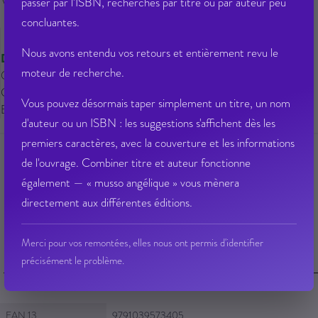
Veuillez vous
connecter
pour ajouter
passer par l'ISBN, recherches par titre ou par auteur peu
au panier cet article.
concluantes.
Nous avons entendu vos retours et entièrement revu le
Disponible
moteur de recherche.
Qté dispo en magasin : 0
Gisement : 01-900-A
Vous pouvez désormais taper simplement un titre, un nom
Etat Dilicom : Disponible
d'auteur ou un ISBN : les suggestions s'affichent dès les
premiers caractères, avec la couverture et les informations
de l'ouvrage. Combiner titre et auteur fonctionne
également — « musso angélique » vous mènera
Ajouter à ma liste d’envie
Envoyer à un ami
directement aux différentes éditions.
Poser une question sur cet article
Partager sur Facebook
Merci pour vos remontées, elles nous ont permis d'identifier
précisément le problème.
Fiche Technique
Fiche Technique
EAN 13
9791039573405