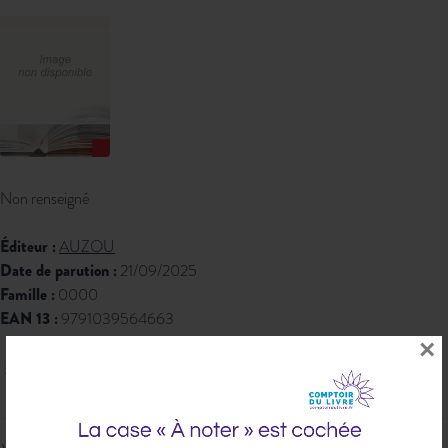
Non renseigné
Éditeur :
AUZOU
Date de parution :
21/09/2025
Famille :
0000
EAN 13 :
9791039564663
×
296,10 € PPTTC