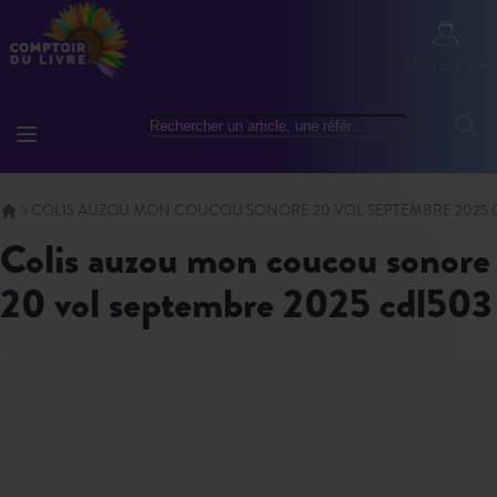
Allez au contenu
Mon com
Mon compte
Basculer la navigation
Rechercher
Reche
COLIS AUZOU MON COUCOU SONORE 20 VOL SEPTEMBRE 2025 
colis auzou mon coucou sonore
20 vol septembre 2025 cdl503
Skip to the end of the images gallery
Skip to the beginning of the images gallery