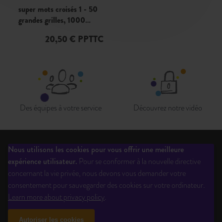
super mots croisés 1 - 50
grandes grilles, 1000
définitions décryptées,
20,50 € PPTTC
solutions en fin d'ouvrage
Des équipes à votre service
Découvrez notre vidéo
Nous utilisons les cookies pour vous offrir une meilleure
Qui sommes-nous?
Liste des éditeurs
Inscription newsletter
expérience utilisateur.
Pour se conformer à la nouvelle directive
Questions fréquentes
CGV
Ouverture de compte
Mentions légales
concernant la vie privée, nous devons vous demander votre
Contactez-Nous
Téléchargements
consentement pour sauvegarder des cookies sur votre ordinateur.
Learn more about privacy policy
.
Site réalisé par Totem Numérique
Autoriser les cookies