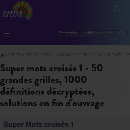
Allez au contenu
Mon com
Mon compte
Basculer la navigation
Rechercher
Reche
SUPER MOTS CROISÉS 1 - 50 GRANDES GRILLES, 1000 DÉFINITIO
super mots croisés 1 - 50
grandes grilles, 1000
définitions décryptées,
solutions en fin d'ouvrage
Skip to the end of the images gallery
Skip to the beginning of the images gallery