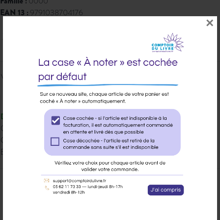
Famille :
0000
EAN 13 :
9791038704176
×
20,50 € PPTTC
Veuillez vous
connecter
pour ajouter
au panier cet article.
Disponible
Qté dispo en magasin : 24
Gisement : 00-SODIS-2-B
Etat Dilicom : Disponible
Ajouter à ma liste d’envie
Envoyer à un ami