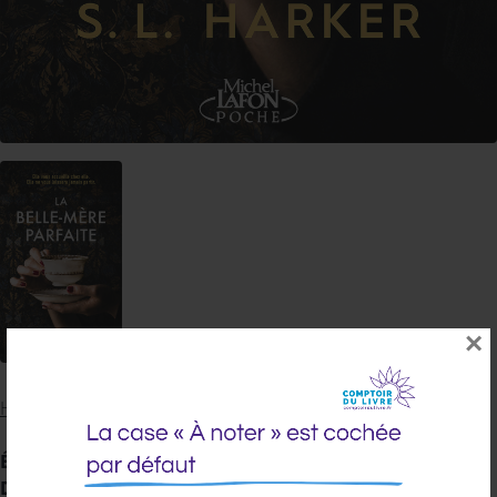
×
HARKER S. L.
Éditeur :
MICHEL LAFON PO
Date de parution :
02/07/2026