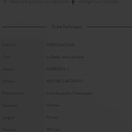
Poser une question sur cet article
Partager sur Facebook
Fiche Technique
Fiche Technique
EAN 13
9791022407441
Titre
La Belle-mère parfaite
Auteur
HARKER S. L.
Editeur
MICHEL LAFON PO
Présentation
Livre de poche / livre souple
Epaisseur
110 mm
Largeur
15 mm
Hauteur
180 mm