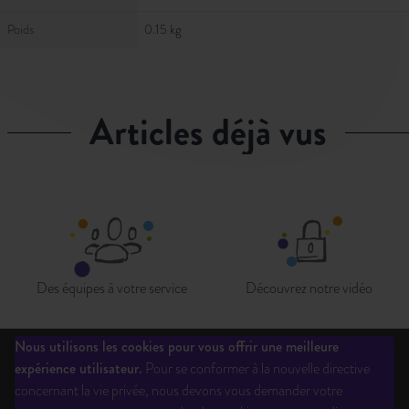
Poids
0.15 kg
articles déjà vus
Des équipes à votre service
Découvrez notre vidéo
Nous utilisons les cookies pour vous offrir une meilleure
expérience utilisateur.
Pour se conformer à la nouvelle directive
Qui sommes-nous?
Liste des éditeurs
Inscription newsletter
concernant la vie privée, nous devons vous demander votre
Questions fréquentes
CGV
Ouverture de compte
Mentions légales