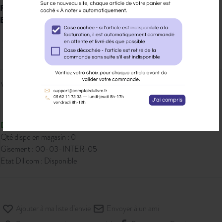
Famille :
Famille : 0000
EAN 13 :
9791022407441
7,90 € PPTTC
Veuillez vous
connecter
pour ajouter
au panier cet article.
Disponible
Qté dispo en magasin : 0
Gisement : 00-03-INTER-05
Etat Dilicom : Disponible
Ajouter à ma liste d’envie
Envoyer à un ami