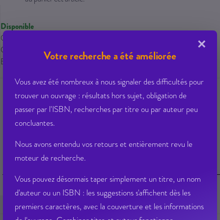
Disponible
Qté dispo en magasin : 0
×
Gisement : 01-701-C
Votre recherche a été améliorée
Etat Dilicom : Disponible
Vous avez été nombreux à nous signaler des difficultés pour
trouver un ouvrage : résultats hors sujet, obligation de
passer par l'ISBN, recherches par titre ou par auteur peu
Ajouter à ma liste d’envie
Envoyer à un ami
concluantes.
Poser une question sur cet article
Partager sur Facebook
Nous avons entendu vos retours et entièrement revu le
moteur de recherche.
Fiche Technique
Vous pouvez désormais taper simplement un titre, un nom
d'auteur ou un ISBN : les suggestions s'affichent dès les
Fiche Technique
EAN 13
9782913319271
premiers caractères, avec la couverture et les informations