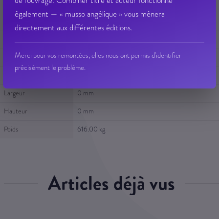
de l'ouvrage. Combiner titre et auteur fonctionne
Titre
PONS TAILLEFER, LE TEMPLIER
également — « musso angélique » vous mènera
Auteur
SABATIER, GUY
directement aux différentes éditions.
Editeur
EMPREINTE
Merci pour vos remontées, elles nous ont permis d'identifier
Collection
LETTRES DU SUD
précisément le problème.
Epaisseur
0 mm
Largeur
0 mm
Hauteur
0 mm
Poids
616.00 kg
articles déjà vus