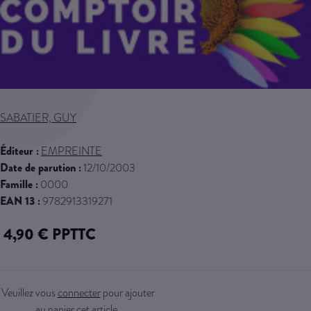
Skip to the beginning of the images gallery
SABATIER, GUY
Éditeur :
EMPREINTE
Date de parution :
12/10/2003
Famille :
0000
EAN 13 :
9782913319271
4,90 € PPTTC
Veuillez vous
connecter
pour ajouter
au panier cet article.