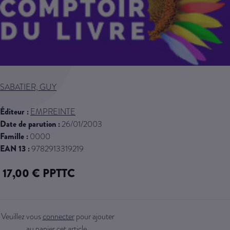
Skip to the beginning of the images gallery
SABATIER, GUY
Éditeur :
EMPREINTE
Date de parution :
26/01/2003
Famille :
0000
EAN 13 :
9782913319219
17,00 € PPTTC
Veuillez vous
connecter
pour ajouter
au panier cet article.