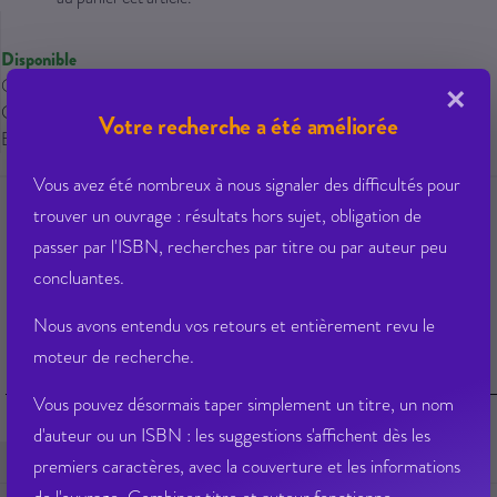
Disponible
Qté dispo en magasin : 0
×
Gisement : 01-701-C
Votre recherche a été améliorée
Etat Dilicom : Disponible
Vous avez été nombreux à nous signaler des difficultés pour
trouver un ouvrage : résultats hors sujet, obligation de
passer par l'ISBN, recherches par titre ou par auteur peu
Ajouter à ma liste d’envie
Envoyer à un ami
concluantes.
Poser une question sur cet article
Partager sur Facebook
Nous avons entendu vos retours et entièrement revu le
moteur de recherche.
Fiche Technique
Vous pouvez désormais taper simplement un titre, un nom
d'auteur ou un ISBN : les suggestions s'affichent dès les
Fiche Technique
EAN 13
9782913319219
premiers caractères, avec la couverture et les informations