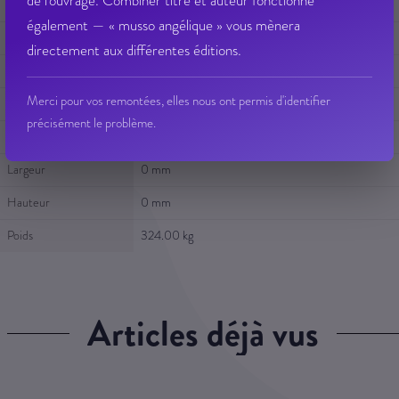
de l'ouvrage. Combiner titre et auteur fonctionne
Titre
PRISON.COM REQUIEM EN RECIDIVE
également — « musso angélique » vous mènera
Auteur
SABATIER, GUY
directement aux différentes éditions.
Editeur
EMPREINTE
Merci pour vos remontées, elles nous ont permis d'identifier
Collection
LETTRES DU SUD
précisément le problème.
Epaisseur
0 mm
Largeur
0 mm
Hauteur
0 mm
Poids
324.00 kg
articles déjà vus