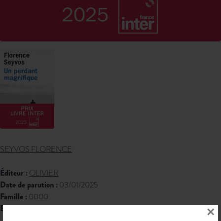
SEYVOS FLORENCE
Éditeur :
OLIVIER
Date de parution :
03/01/2025
Famille :
0000
EAN 13 :
9782823619553
×