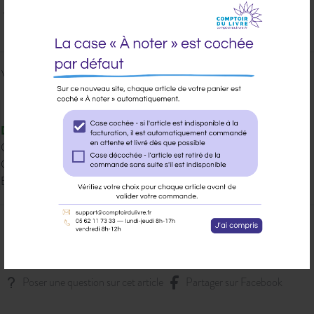
19,50 € PPTTC
Veuillez vous
connecter
pour ajouter
au panier cet article.
Disponible
Qté dispo en magasin : 9
Gisement : 01-719-E
Etat Dilicom : Disponible
Ajouter à ma liste d’envie
Envoyer à un ami
Poser une question sur cet article
Partager sur Facebook