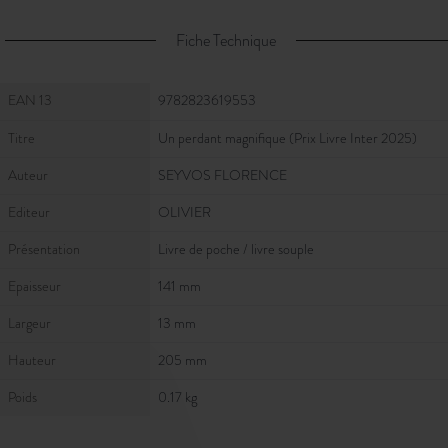
Fiche Technique
Fiche Technique
EAN 13
9782823619553
Titre
Un perdant magnifique (Prix Livre Inter 2025)
Auteur
SEYVOS FLORENCE
Editeur
OLIVIER
Présentation
Livre de poche / livre souple
Epaisseur
141 mm
Largeur
13 mm
Hauteur
205 mm
Poids
0.17 kg