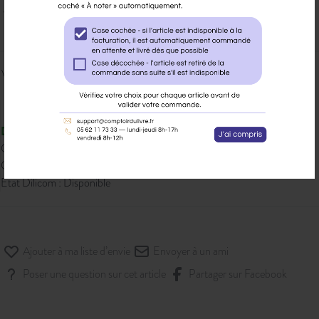
19,90 € PPTTC
Veuillez vous
connecter
pour ajouter
au panier cet article.
Disponible
Qté dispo en magasin : 26
Gisement : 01-515
Etat Dilicom : Disponible
Ajouter à ma liste d’envie
Envoyer à un ami
Poser une question sur cet article
Partager sur Facebook