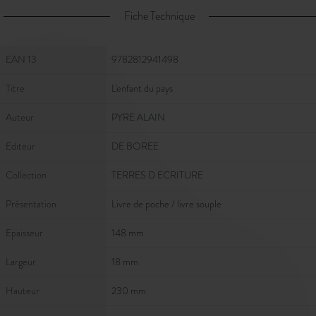
Fiche Technique
Fiche Technique
EAN 13
9782812941498
Titre
L'enfant du pays
Auteur
PYRE ALAIN
Editeur
DE BOREE
Collection
TERRES D ECRITURE
Présentation
Livre de poche / livre souple
Epaisseur
148 mm
Largeur
18 mm
Hauteur
230 mm