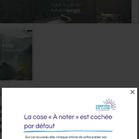
×
PYRE ALAIN
Éditeur :
DE BOREE
Date de parution :
02/07/2026
Famille :
Famille : 0000
EAN 13 :
9782812941498