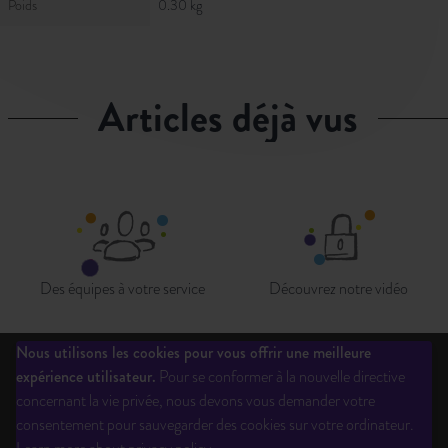
Poids
0.30 kg
articles déjà vus
Des équipes à votre service
Découvrez notre vidéo
Nous utilisons les cookies pour vous offrir une meilleure
expérience utilisateur.
Pour se conformer à la nouvelle directive
Qui sommes-nous?
Liste des éditeurs
Inscription newsletter
concernant la vie privée, nous devons vous demander votre
Questions fréquentes
CGV
Ouverture de compte
Mentions légales
consentement pour sauvegarder des cookies sur votre ordinateur.
Contactez-Nous
Téléchargements