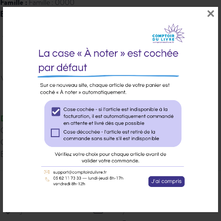
Famille :
Famille : 0000
×
EAN 13 :
9782812941481
9,10 € PPTTC
Veuillez vous
connecter
pour ajouter
au panier cet article.
Disponible
Qté dispo en magasin : 12
Gisement : 01-514-D
Etat Dilicom : Disponible
Ajouter à ma liste d’envie
Envoyer à un ami