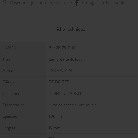
Poser une question sur cet article
Partager sur Facebook
Fiche Technique
Fiche Technique
EAN 13
9782812941481
Titre
L'empreinte du loup
Auteur
PYRE ALAIN
Editeur
DE BOREE
Collection
TERRE DE POCHE
Présentation
Livre de poche / livre souple
Epaisseur
108 mm
Largeur
19 mm