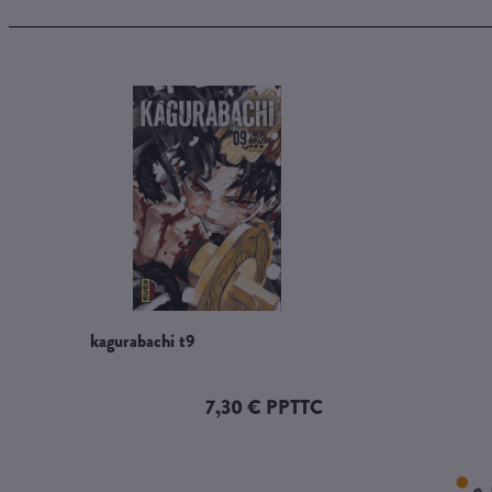
kagurabachi t9
7,30 € PPTTC