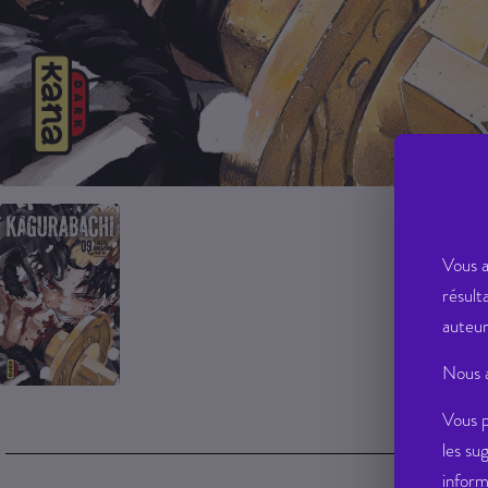
Vous a
résult
auteur
Nous a
Vous p
les su
inform