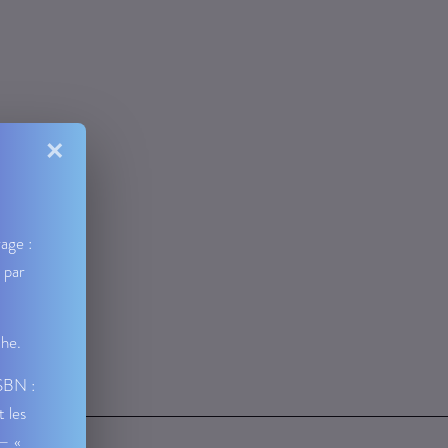
×
age :
 par
che.
ISBN :
t les
 — «