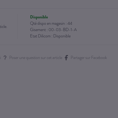
Disponible
Qté dispo en magasin : 44
icle.
Gisement : 00-03-BD-1-A
Etat Dilicom : Disponible
i
Poser une question sur cet article
Partager sur Facebook