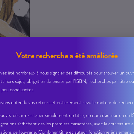
Votre recherche a été améliorée
vez été nombreux à nous signaler des difficultés pour trouver un ouvr
ats hors sujet, obligation de passer par l'ISBN, recherches par titre ou
 peu concluantes.
vons entendu vos retours et entièrement revu le moteur de recher
ouvez désormais taper simplement un titre, un nom d'auteur ou un 
ggestions s'affichent dès les premiers caractères, avec la couverture e
Fiche Technique
ations de l'ouvrage. Combiner titre et auteur fonctionne également