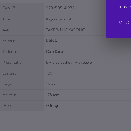
Fiche Technique
musso 
EAN 13
9782505141938
Titre
Kagurabachi T9
Merci p
Auteur
TAKERU HOKAZONO
Editeur
KANA
Collection
Dark Kana
Présentation
Livre de poche / livre souple
Epaisseur
120 mm
Largeur
16 mm
Hauteur
175 mm
Poids
0.16 kg