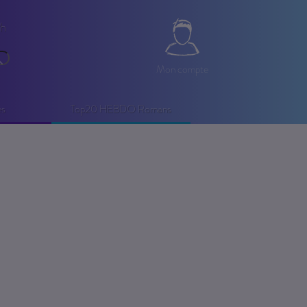
2h
Mon compte
echercher
Mon compte
es
Top20 HEBDO Romans