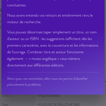
concluantes.
Disponible
Nous avons entendu vos retours et entièrement revu le
Qté dispo en magasin : 0
Gisement : 00-301
moteur de recherche.
Etat Dilicom : Disponible
Vous pouvez désormais taper simplement un titre, un nom
d'auteur ou un ISBN : les suggestions s'affichent dès les
premiers caractères, avec la couverture et les informations
de l'ouvrage. Combiner titre et auteur fonctionne
Ajouter à ma liste d’envie
Envoyer à un ami
également — « musso angélique » vous mènera
Poser une question sur cet article
Partager sur Facebook
directement aux différentes éditions.
Merci pour vos remontées, elles nous ont permis d'identifier
Fiche Technique
précisément le problème.
Fiche Technique
EAN 13
9782211093682
Titre
VOLEUSE DE PELUCHE (NE)