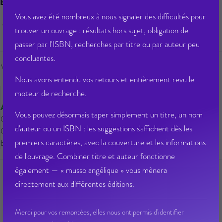
EAN 13 :
9782017148449
Vous avez été nombreux à nous signaler des difficultés pour
9,50 € PPTTC
trouver un ouvrage : résultats hors sujet, obligation de
passer par l'ISBN, recherches par titre ou par auteur peu
concluantes.
Veuillez vous
connecter
pour ajouter
Nous avons entendu vos retours et entièrement revu le
au panier cet article.
moteur de recherche.
Arret Commercial
Vous pouvez désormais taper simplement un titre, un nom
Qté dispo en magasin : 0
d'auteur ou un ISBN : les suggestions s'affichent dès les
Gisement : Non disponible
premiers caractères, avec la couverture et les informations
Etat Dilicom : Arret Commercial
de l'ouvrage. Combiner titre et auteur fonctionne
également — « musso angélique » vous mènera
directement aux différentes éditions.
Ajouter à ma liste d’envie
Envoyer à un ami
Merci pour vos remontées, elles nous ont permis d'identifier
Poser une question sur cet article
Partager sur Facebook