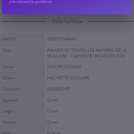
précisément le problème.
Fiche Technique
Fiche Technique
EAN 13
9782017148449
Titre
PASSEPORT TOUTES LES MATIERES DE LA
6E A LA 5E - CAHIER DE VACANCES 2022
Auteur
LISLE/ROUSSEAU
Editeur
HACHETTE SCOLAIRE
Collection
PASSEPORT
Epaisseur
0 mm
Largeur
0 mm
Hauteur
0 mm
Poids
0.34 kg