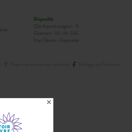
Disponible
Qté dispo en magasin : 11
icle.
Gisement : 00-06-SAS
Etat Dilicom : Disponible
i
Poser une question sur cet article
Partager sur Facebook
×