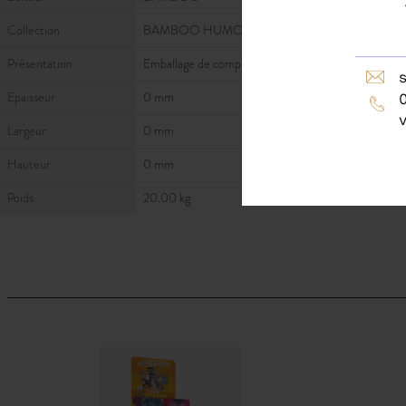
Collection
BAMBOO HUMOUR
Présentation
Emballage de comptoir – rempli
Epaisseur
0 mm
Largeur
0 mm
Hauteur
0 mm
Poids
20.00 kg