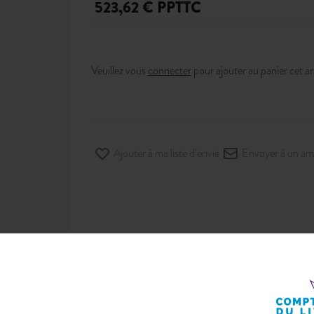
523,62 € PPTTC
Veuillez vous
connecter
pour ajouter au panier cet art
Ajouter à ma liste d’envie
Envoyer à un am