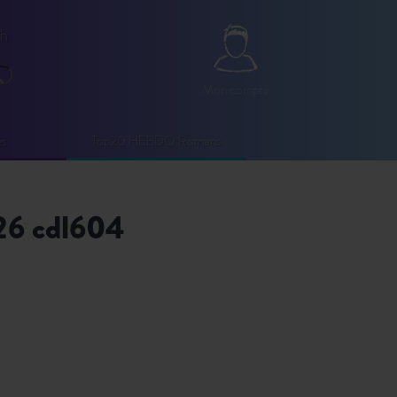
2h
Mon compte
echercher
Mon compte
es
Top20 HEBDO Romans
026 cdl604