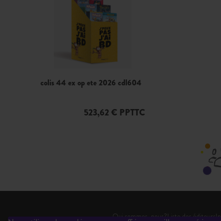
colis 44 ex op ete 2026 cdl604
523,62 € PPTTC
Qui sommes-nous?
Liste des éditeurs
In