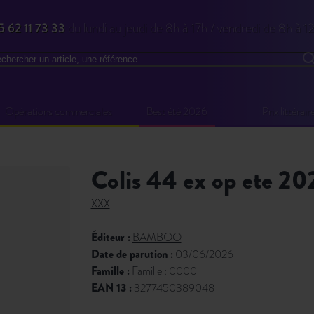
5 62 11 73 33
du lundi au jeudi de 8h à 17h / vendredi de 8h à 1
chercher
R
Opérations commerciales
Best été 2026
Prix littérair
colis 44 ex op ete 2
XXX
Éditeur :
BAMBOO
Date de parution :
03/06/2026
Famille :
Famille : 0000
EAN 13 :
3277450389048