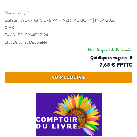
Non renseigné
Éditeur :
WDK - GROUPE PARTNER TAUXIGNY
|
11/04/2023
0000
Ean13 : 5010994887124
Etat Dilicom : Disponible
Non Disponible Provisoire
Qté dispo en magasin : 0
7,68 € PPTTC
VOIR LE DÉTAIL