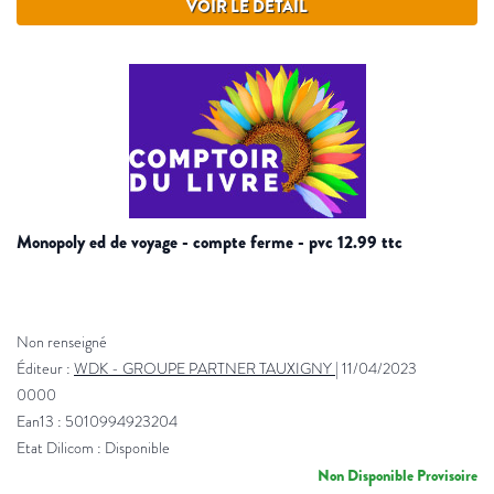
VOIR LE DÉTAIL
monopoly ed de voyage - compte ferme - pvc 12.99 ttc
Non renseigné
Éditeur :
WDK - GROUPE PARTNER TAUXIGNY
|
11/04/2023
0000
Ean13 : 5010994923204
Etat Dilicom : Disponible
Non Disponible Provisoire