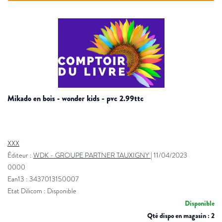
mikado en bois - wonder kids - pvc 2.99ttc
XXX
Éditeur :
WDK - GROUPE PARTNER TAUXIGNY
|
11/04/2023
0000
Ean13 : 3437013150007
Etat Dilicom : Disponible
Disponible
Qté dispo en magasin : 2