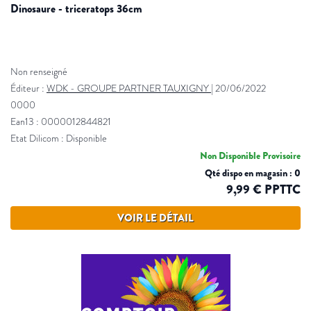
dinosaure - triceratops 36cm
Non renseigné
Éditeur :
WDK - GROUPE PARTNER TAUXIGNY
|
20/06/2022
0000
Ean13 : 0000012844821
Etat Dilicom : Disponible
Non Disponible Provisoire
Qté dispo en magasin : 0
9,99 € PPTTC
VOIR LE DÉTAIL