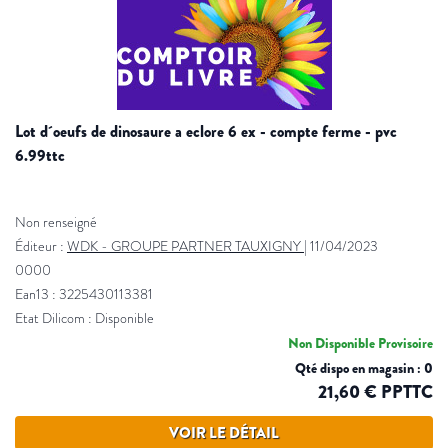
lot d´oeufs de dinosaure a eclore 6 ex - compte ferme - pvc
6.99ttc
Non renseigné
Éditeur :
WDK - GROUPE PARTNER TAUXIGNY
|
11/04/2023
0000
Ean13 : 3225430113381
Etat Dilicom : Disponible
Non Disponible Provisoire
Qté dispo en magasin : 0
21,60 € PPTTC
VOIR LE DÉTAIL