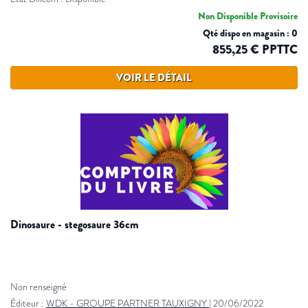
Non Disponible Provisoire
Qté dispo en magasin : 0
855,25 € PPTTC
VOIR LE DÉTAIL
dinosaure - stegosaure 36cm
Non renseigné
Éditeur :
WDK - GROUPE PARTNER TAUXIGNY
|
20/06/2022