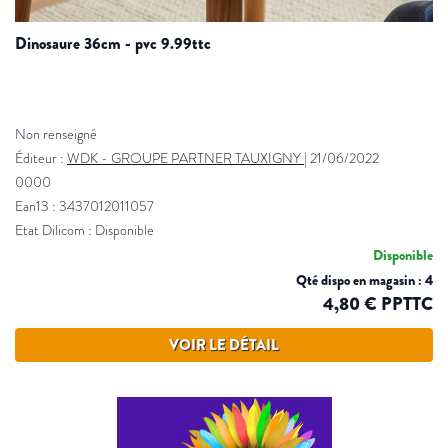
dinosaure 36cm - pvc 9.99ttc
Non renseigné
Éditeur :
WDK - GROUPE PARTNER TAUXIGNY
|
21/06/2022
0000
Ean13 : 3437012011057
Etat Dilicom : Disponible
Disponible
Qté dispo en magasin : 4
4,80 € PPTTC
VOIR LE DÉTAIL