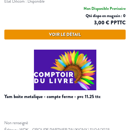
Etat Dilicom : Disponible
Non Disponible Provisoire
Qté dispo en magasin : 0
3,00 € PPTTC
VOIR LE DÉTAIL
yam boite metalique - compte ferme - pvc 11.25 ttc
Non renseigné
Éditeur :
WDK - GROUPE PARTNER TAUXIGNY
|
11/04/2023