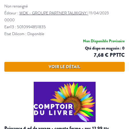
Non renseigné
Éditeur :
WDK - GROUPE PARTNER TAUXIGNY
|
11/04/2023
0000
Ean13 : 5010994851835
Etat Dilicom : Disponible
Non Disponible Provisoire
Qté dispo en magasin : 0
7,68 € PPTTC
VOIR LE DÉTAIL
puissance 4 ed de voyage - compte ferme - pvc 12.99 ttc