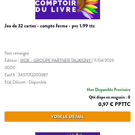
jeu de 32 cartes - compte ferme - pvc 1.99 ttc
Non renseigné
Éditeur :
WDK - GROUPE PARTNER TAUXIGNY
|
11/04/2023
0000
Ean13 : 3437012200987
Etat Dilicom : Disponible
Non Disponible Provisoire
Qté dispo en magasin : 0
0,97 € PPTTC
VOIR LE DÉTAIL