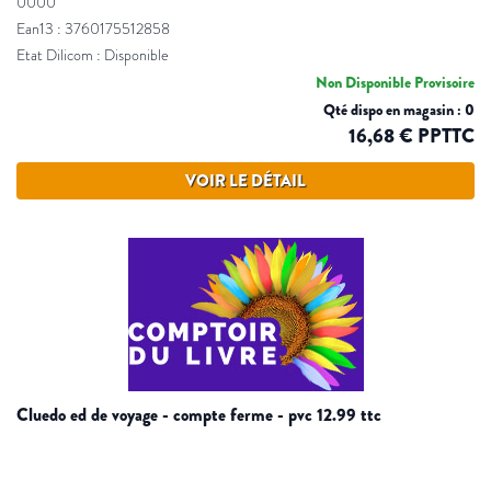
0000
Ean13 : 3760175512858
Etat Dilicom : Disponible
Non Disponible Provisoire
Qté dispo en magasin : 0
16,68 € PPTTC
VOIR LE DÉTAIL
cluedo ed de voyage - compte ferme - pvc 12.99 ttc