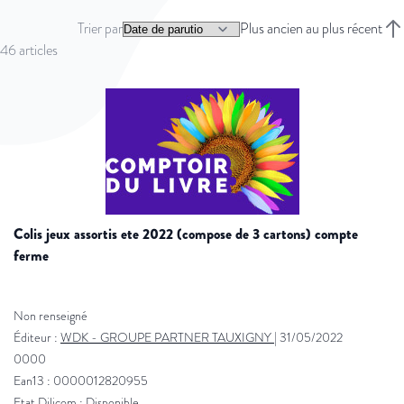
Trier par
Plus ancien au plus récent
Trie
46
articles
colis jeux assortis ete 2022 (compose de 3 cartons) compte
ferme
Non renseigné
Éditeur :
WDK - GROUPE PARTNER TAUXIGNY
|
31/05/2022
0000
Ean13 : 0000012820955
Etat Dilicom : Disponible