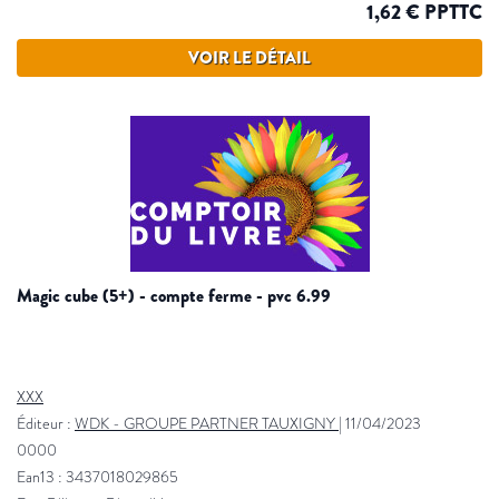
1,62 € PPTTC
VOIR LE DÉTAIL
magic cube (5+) - compte ferme - pvc 6.99
XXX
Éditeur :
WDK - GROUPE PARTNER TAUXIGNY
|
11/04/2023
0000
Ean13 : 3437018029865