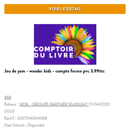
VOIR LE DÉTAIL
jeu de yam - wonder kids - compte ferme pvc 3.99ttc
XXX
Éditeur :
WDK - GROUPE PARTNER TAUXIGNY
|
11/04/2023
0000
Ean13 : 3437014064068
Etat Dilicom : Disponible