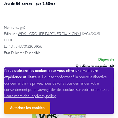
jeu de 54 cartes - pvc 2.50ttc
Non renseigné
Éditeur :
WDK - GROUPE PARTNER TAUXIGNY
|
12/04/2023
0000
Ean13 : 3437012200956
Etat Dilicom : Disponible
Disponible
Qté dispo en magasin : 40
Nous utilisons les cookies pour vous offrir une meilleure
1,26 € PPTTC
expérience utilisateur.
Pour se conformer à la nouvelle directive
VOIR LE DÉTAIL
concernant la vie privée, nous devons vous demander votre
consentement pour sauvegarder des cookies sur votre ordinateur.
Learn more about privacy policy
.
Autoriser les cookies