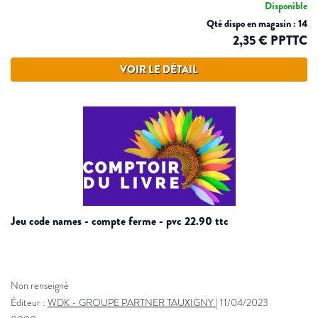
Disponible
Qté dispo en magasin : 14
2,35 € PPTTC
VOIR LE DÉTAIL
jeu code names - compte ferme - pvc 22.90 ttc
Non renseigné
Éditeur :
WDK - GROUPE PARTNER TAUXIGNY
|
11/04/2023