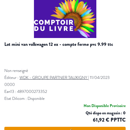
lot mini van volkwagen 12 ex - compte ferme pvc 9.99 ttc
Non renseigné
Éditeur :
WDK - GROUPE PARTNER TAUXIGNY
|
11/04/2023
0000
Ean13 : 4897000273352
Etat Dilicom : Disponible
Non Disponible Provisoire
Qté dispo en magasin : 0
61,92 € PPTTC