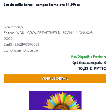
jeu du mille borne - compte ferme pvc 14.99ttc
Non renseigné
Éditeur :
WDK - GROUPE PARTNER TAUXIGNY
|
11/04/2023
0000
Ean13 : 3262190590663
Etat Dilicom : Disponible
Non Disponible Provisoire
Qté dispo en magasin : 0
10,32 € PPTTC
VOIR LE DÉTAIL