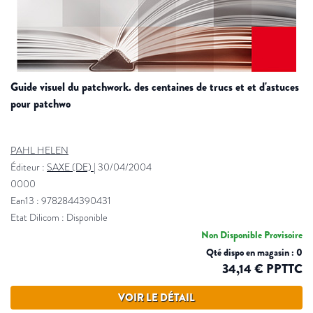
guide visuel du patchwork. des centaines de trucs et et d'astuces
pour patchwo
PAHL HELEN
Éditeur :
SAXE (DE)
|
30/04/2004
0000
Ean13 : 9782844390431
Etat Dilicom : Disponible
Non Disponible Provisoire
Qté dispo en magasin : 0
34,14 € PPTTC
VOIR LE DÉTAIL