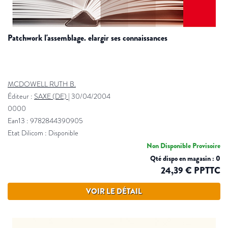
patchwork l'assemblage. elargir ses connaissances
MCDOWELL RUTH B.
Éditeur :
SAXE (DE)
|
30/04/2004
0000
Ean13 : 9782844390905
Etat Dilicom : Disponible
Non Disponible Provisoire
Qté dispo en magasin : 0
24,39 € PPTTC
VOIR LE DÉTAIL