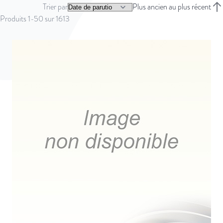
Trier par
Plus ancien au plus récent
Trie
Produits
1
-
50
sur
1613