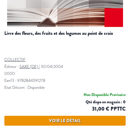
livre des fleurs, des fruits et des legumes au point de croix
COLLECTIF
Éditeur :
SAXE (DE)
|
30/04/2004
0000
Ean13 : 9782844391278
Etat Dilicom : Disponible
Non Disponible Provisoire
Qté dispo en magasin : 0
31,00 € PPTTC
VOIR LE DÉTAIL