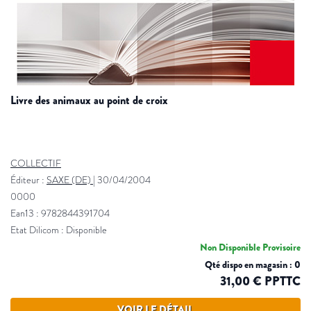
livre des animaux au point de croix
COLLECTIF
Éditeur :
SAXE (DE)
|
30/04/2004
0000
Ean13 : 9782844391704
Etat Dilicom : Disponible
Non Disponible Provisoire
Qté dispo en magasin : 0
31,00 € PPTTC
VOIR LE DÉTAIL