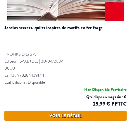
jardins secrets. quilts inspires de motifs en fer forge
FRONKS DILYS A
Éditeur :
SAXE (DE)
|
30/04/2004
0000
Ean13 : 9782844391711
Etat Dilicom : Disponible
Non Disponible Provisoire
Qté dispo en magasin : 0
25,99 € PPTTC
VOIR LE DÉTAIL