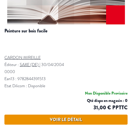
peinture sur bois facile
CARDON MIREILLE
Éditeur :
SAXE (DE)
|
30/04/2004
0000
Ean13 : 9782844391513
Etat Dilicom : Disponible
Non Disponible Provisoire
Qté dispo en magasin : 0
31,00 € PPTTC
VOIR LE DÉTAIL