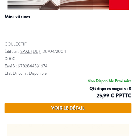
mini-vitrines
COLLECTIF
Éditeur :
SAXE (DE)
|
30/04/2004
0000
Ean13 : 9782844391674
Etat Dilicom : Disponible
Non Disponible Provisoire
Qté dispo en magasin : 0
25,99 € PPTTC
VOIR LE DÉTAIL