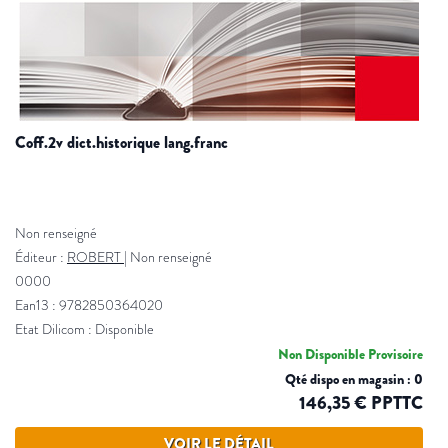
coff.2v dict.historique lang.franc
Non renseigné
Éditeur :
ROBERT
|
Non renseigné
0000
Ean13 : 9782850364020
Etat Dilicom : Disponible
Non Disponible Provisoire
Qté dispo en magasin : 0
146,35 € PPTTC
VOIR LE DÉTAIL