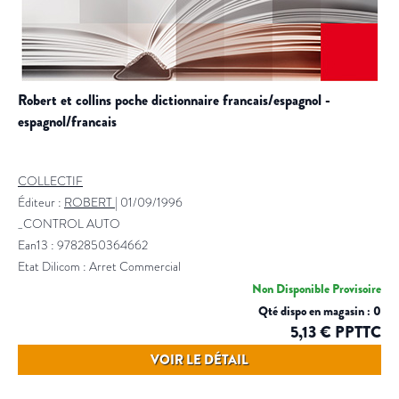
robert et collins poche dictionnaire francais/espagnol -
espagnol/francais
COLLECTIF
Éditeur :
ROBERT
|
01/09/1996
_CONTROL AUTO
Ean13 : 9782850364662
Etat Dilicom : Arret Commercial
Non Disponible Provisoire
Qté dispo en magasin : 0
5,13 € PPTTC
VOIR LE DÉTAIL