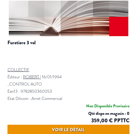
furetiere 3 vol
COLLECTIF
Éditeur :
ROBERT
|
16/01/1994
_CONTROL AUTO
Ean13 : 9782850360053
Etat Dilicom : Arret Commercial
Non Disponible Provisoire
Qté dispo en magasin : 0
359,00 € PPTTC
VOIR LE DÉTAIL