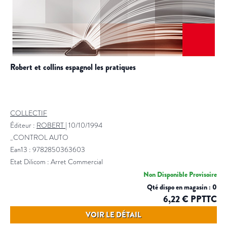
robert et collins espagnol les pratiques
COLLECTIF
Éditeur :
ROBERT
|
10/10/1994
_CONTROL AUTO
Ean13 : 9782850363603
Etat Dilicom : Arret Commercial
Non Disponible Provisoire
Qté dispo en magasin : 0
6,22 € PPTTC
VOIR LE DÉTAIL