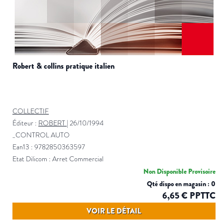
robert & collins pratique italien
COLLECTIF
Éditeur :
ROBERT
|
26/10/1994
_CONTROL AUTO
Ean13 : 9782850363597
Etat Dilicom : Arret Commercial
Non Disponible Provisoire
Qté dispo en magasin : 0
6,65 € PPTTC
VOIR LE DÉTAIL