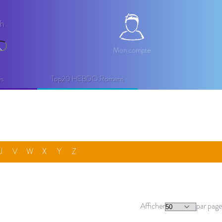
2h
Mon compte
Mon compte
echercher
es
Top20 HEBDO Romans
U
V
W
X
Y
Z
Afficher
par page