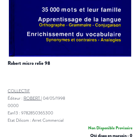
robert micro relie 98
COLLECTIF
Éditeur :
ROBERT
|
04/05/1998
0000
Ean13 : 9782850365300
Etat Dilicom : Arret Commercial
Non Disponible Provisoire
Qté dispo en magasin : 0