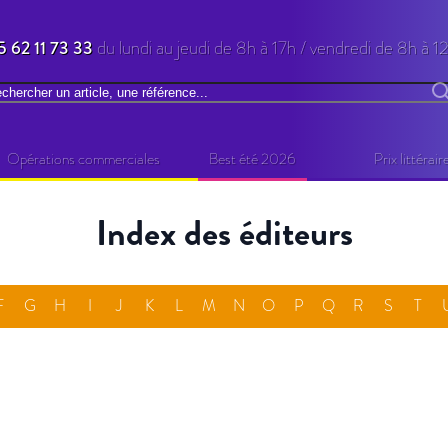
5 62 11 73 33
du lundi au jeudi de 8h à 17h / vendredi de 8h à 1
chercher
R
Opérations commerciales
Best été 2026
Prix littérair
Index des éditeurs
F
G
H
I
J
K
L
M
N
O
P
Q
R
S
T