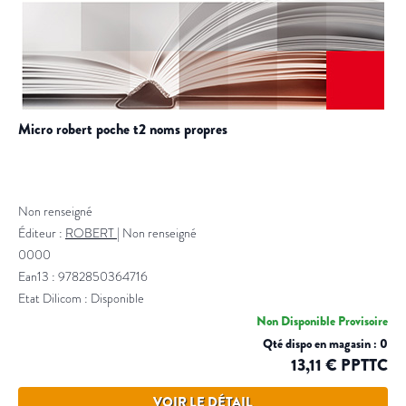
micro robert poche t2 noms propres
Non renseigné
Éditeur :
ROBERT
|
Non renseigné
0000
Ean13 : 9782850364716
Etat Dilicom : Disponible
Non Disponible Provisoire
Qté dispo en magasin : 0
13,11 € PPTTC
VOIR LE DÉTAIL