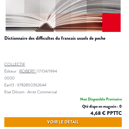
dictionnaire des difficultes du francais usuels de poche
COLLECTIF
Éditeur :
ROBERT
|
17/04/1994
0000
Ean13 : 9782850362644
Etat Dilicom : Arret Commercial
Non Disponible Provisoire
Qté dispo en magasin : 0
4,68 € PPTTC
VOIR LE DÉTAIL