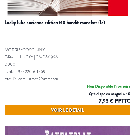
lucky luke ancienne edition t18 bandit manchot (le)
MORRIS/GOSCINNY
Éditeur :
LUCKY
|
06/06/1996
0000
Ean13 : 9782205018691
Etat Dilicom : Arret Commercial
Non Disponible Provisoire
Qté dispo en magasin : 0
7,93 € PPTTC
VOIR LE DÉTAIL