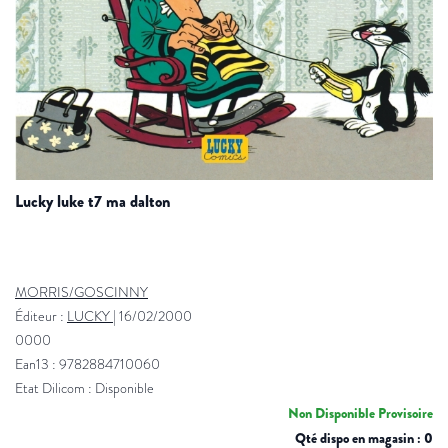
lucky luke t7 ma dalton
MORRIS/GOSCINNY
Éditeur :
LUCKY
|
16/02/2000
0000
Ean13 : 9782884710060
Etat Dilicom : Disponible
Non Disponible Provisoire
Qté dispo en magasin : 0