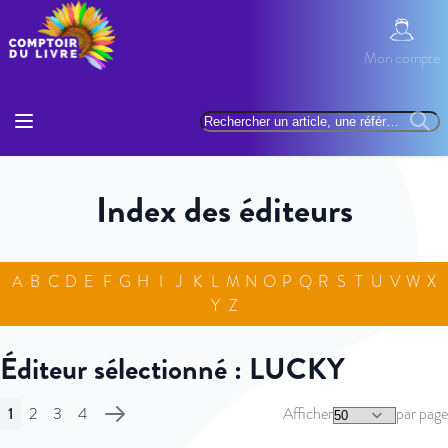
Allez au contenu
Mon com
Mon compte
Basculer la navigation
Rechercher
Reche
Index des éditeurs
A
B
C
D
E
F
G
H
I
J
K
L
M
N
O
P
Q
R
S
T
U
V
W
X
Y
Z
Éditeur sélectionné : LUCKY
Page
1
2
3
4
Afficher
par page
Vous lisez actuellement la page
Page
Page
Page
Page
Suivant