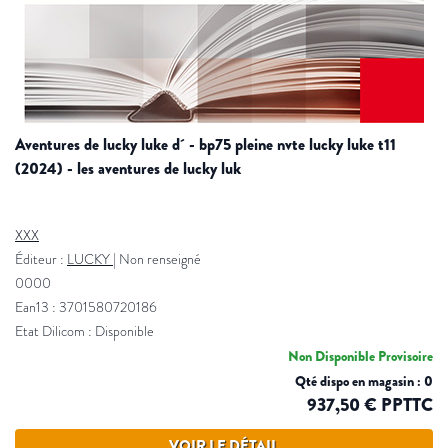
aventures de lucky luke d´ - bp75 pleine nvte lucky luke t11
(2024) - les aventures de lucky luk
XXX
Éditeur :
LUCKY
|
Non renseigné
0000
Ean13 : 3701580720186
Etat Dilicom : Disponible
Non Disponible Provisoire
Qté dispo en magasin : 0
937,50 € PPTTC
VOIR LE DÉTAIL