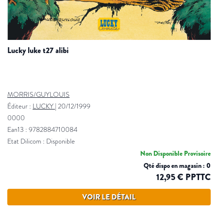
lucky luke t27 alibi
MORRIS/GUYLOUIS
Éditeur :
LUCKY
|
20/12/1999
0000
Ean13 : 9782884710084
Etat Dilicom : Disponible
Non Disponible Provisoire
Qté dispo en magasin : 0
12,95 € PPTTC
VOIR LE DÉTAIL