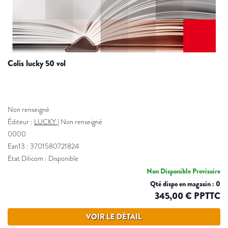
colis lucky 50 vol
Non renseigné
Éditeur :
LUCKY
|
Non renseigné
0000
Ean13 : 3701580721824
Etat Dilicom : Disponible
Non Disponible Provisoire
Qté dispo en magasin : 0
345,00 € PPTTC
VOIR LE DÉTAIL