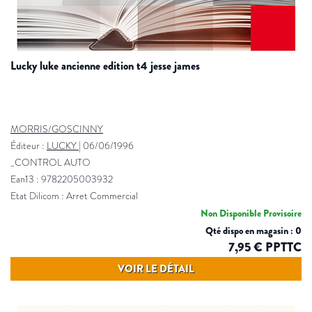
lucky luke ancienne edition t4 jesse james
MORRIS/GOSCINNY
Éditeur :
LUCKY
|
06/06/1996
_CONTROL AUTO
Ean13 : 9782205003932
Etat Dilicom : Arret Commercial
Non Disponible Provisoire
Qté dispo en magasin : 0
7,95 € PPTTC
VOIR LE DÉTAIL