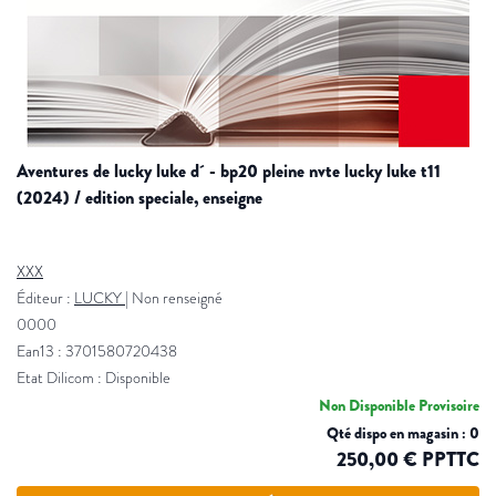
aventures de lucky luke d´ - bp20 pleine nvte lucky luke t11
(2024) / edition speciale, enseigne
XXX
Éditeur :
LUCKY
|
Non renseigné
0000
Ean13 : 3701580720438
Etat Dilicom : Disponible
Non Disponible Provisoire
Qté dispo en magasin : 0
250,00 € PPTTC