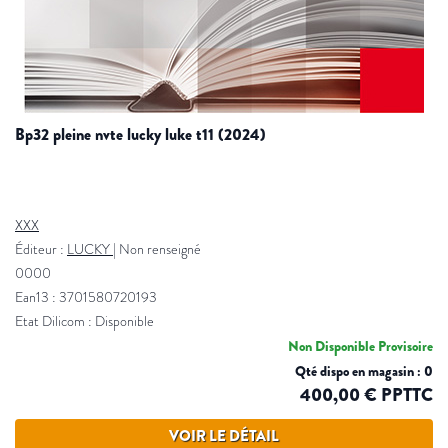
bp32 pleine nvte lucky luke t11 (2024)
XXX
Éditeur :
LUCKY
|
Non renseigné
0000
Ean13 : 3701580720193
Etat Dilicom : Disponible
Non Disponible Provisoire
Qté dispo en magasin : 0
400,00 € PPTTC
VOIR LE DÉTAIL