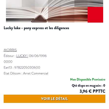
lucky luke - pony express et les diligences
MORRIS
Éditeur :
LUCKY
|
06/06/1996
0000
Ean13 : 9782205030600
Etat Dilicom : Arret Commercial
Non Disponible Provisoire
Qté dispo en magasin : 0
3,96 € PPTTC
VOIR LE DÉTAIL