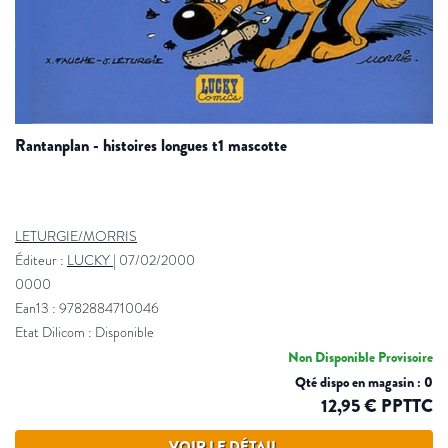
rantanplan - histoires longues t1 mascotte
LETURGIE/MORRIS
Éditeur :
LUCKY
|
07/02/2000
0000
Ean13 : 9782884710046
Etat Dilicom : Disponible
Non Disponible Provisoire
Qté dispo en magasin : 0
12,95 € PPTTC
VOIR LE DÉTAIL