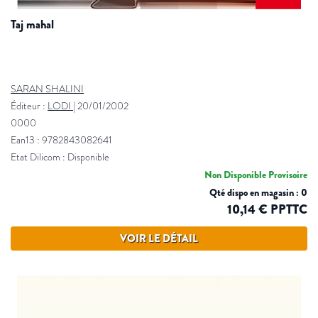
taj mahal
SARAN SHALINI
Éditeur :
LODI
|
20/01/2002
0000
Ean13 : 9782843082641
Etat Dilicom : Disponible
Non Disponible Provisoire
Qté dispo en magasin : 0
10,14 € PPTTC
VOIR LE DÉTAIL