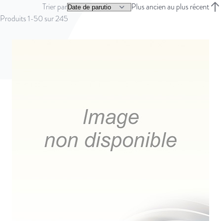
Trier par
Plus ancien au plus récent
Trie
Produits
1
-
50
sur
245