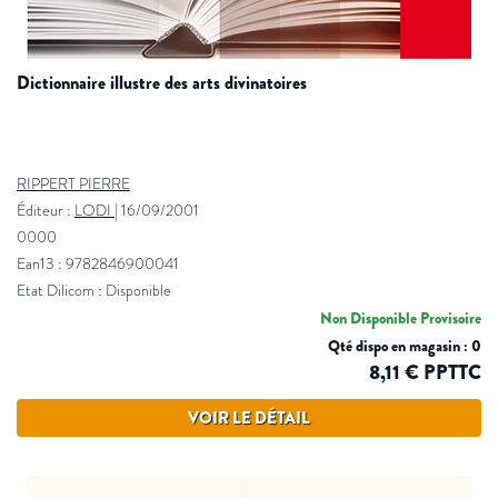
dictionnaire illustre des arts divinatoires
RIPPERT PIERRE
Éditeur :
LODI
|
16/09/2001
0000
Ean13 : 9782846900041
Etat Dilicom : Disponible
Non Disponible Provisoire
Qté dispo en magasin : 0
8,11 € PPTTC
VOIR LE DÉTAIL