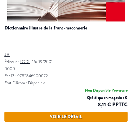
dictionnaire illustre de la franc-maconnerie
J.B.
Éditeur :
LODI
|
16/09/2001
0000
Ean13 : 9782846900072
Etat Dilicom : Disponible
Non Disponible Provisoire
Qté dispo en magasin : 0
8,11 € PPTTC
VOIR LE DÉTAIL