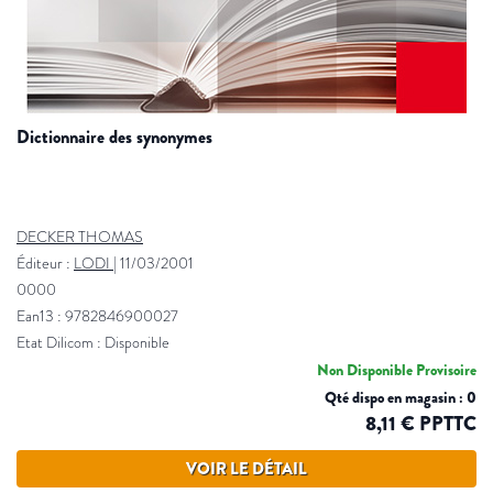
dictionnaire des synonymes
DECKER THOMAS
Éditeur :
LODI
|
11/03/2001
0000
Ean13 : 9782846900027
Etat Dilicom : Disponible
Non Disponible Provisoire
Qté dispo en magasin : 0
8,11 € PPTTC
VOIR LE DÉTAIL