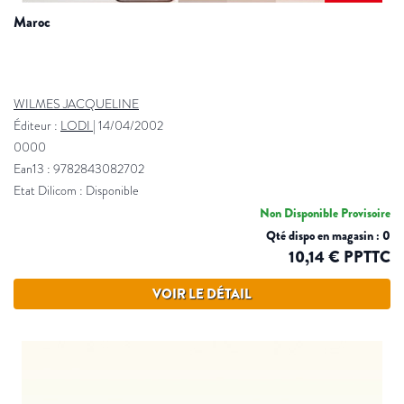
maroc
WILMES JACQUELINE
Éditeur :
LODI
|
14/04/2002
0000
Ean13 : 9782843082702
Etat Dilicom : Disponible
Non Disponible Provisoire
Qté dispo en magasin : 0
10,14 € PPTTC
VOIR LE DÉTAIL