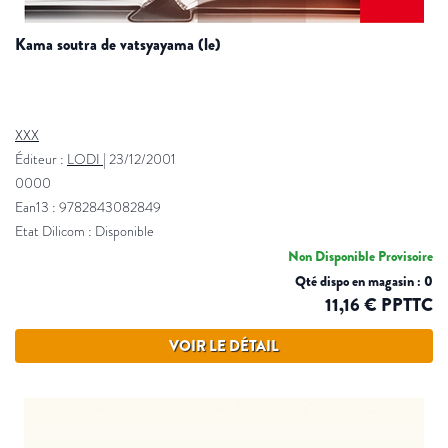
kama soutra de vatsyayama (le)
XXX
Éditeur :
LODI
|
23/12/2001
0000
Ean13 : 9782843082849
Etat Dilicom : Disponible
Non Disponible Provisoire
Qté dispo en magasin : 0
11,16 € PPTTC
VOIR LE DÉTAIL