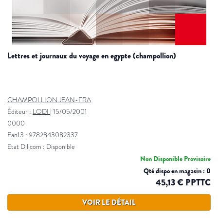
lettres et journaux du voyage en egypte (champollion)
CHAMPOLLION JEAN-FRA
Éditeur :
LODI
|
15/05/2001
0000
Ean13 : 9782843082337
Etat Dilicom : Disponible
Non Disponible Provisoire
Qté dispo en magasin : 0
45,13 € PPTTC
VOIR LE DÉTAIL