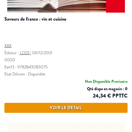
saveurs de france : vin et cuisine
XXX
Éditeur :
LODI
|
09/12/2001
0000
Ean13 : 9782843083075
Etat Dilicom : Disponible
Non Disponible Provisoire
Qté dispo en magasin : 0
24,34 € PPTTC
VOIR LE DÉTAIL