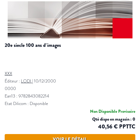
20e siecle 100 ans d´images
XXX
Éditeur :
LODI
|
10/12/2000
0000
Ean13 : 9782843082214
Etat Dilicom : Disponible
Non Disponible Provisoire
Qté dispo en magasin : 0
40,56 € PPTTC
VOIR LE DÉTAIL