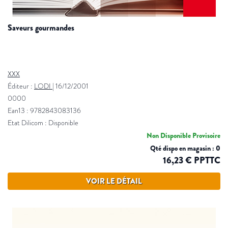
saveurs gourmandes
XXX
Éditeur :
LODI
|
16/12/2001
0000
Ean13 : 9782843083136
Etat Dilicom : Disponible
Non Disponible Provisoire
Qté dispo en magasin : 0
16,23 € PPTTC
VOIR LE DÉTAIL